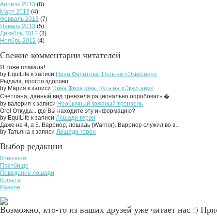
Апрель 2013
(8)
Март 2013
(4)
Февраль 2013
(7)
Январь 2013
(5)
Декабрь 2012
(3)
Ноябрь 2012
(4)
Свежие комментарии читателей
Я тоже плакала!
by EquiLife к записи
Нина Филатова: Путь на «Эквитану»
Рыдала, просто здорово.
by Мария к записи
Нина Филатова: Путь на «Эквитану»
Светлана, данный вид трензеля рационально опробовать �...
by валерия к записи
Необычный кожаный трензель
Ого! Откуда... где Вы находите эту информацию?
by EquiLife к записи
Лошади-герои
Даже не 4, а 5. Варриор, лошадь (Warrior). Варриор служил во в...
by Татьяна к записи
Лошади-герои
Выбор редакции
Конюшня
Пастбище
Поведение лошади
Копыта
Разное
Возможно, кто-то из ваших друзей уже читает нас :) Пр