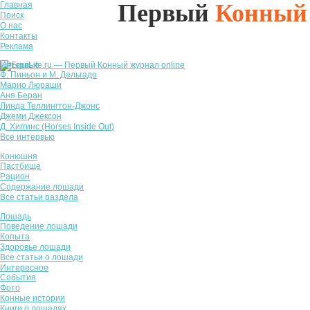
Первый
Конный
Главная
Поиск
О нас
Контакты
Реклама
Интервью
Ф. Пиньон и М. Дельгадо
Марио Люраши
Аня Беран
Линда Теллингтон-Джонс
Джеми Джексон
Д. Хиггинс (Horses Inside Out)
Все интервью
Конюшня
Пастбище
Рацион
Содержание лошади
Все статьи раздела
Лошадь
Поведение лошади
Копыта
Здоровье лошади
Все статьи о лошади
Интересное
События
Фото
Конные истории
Книги о лошадях