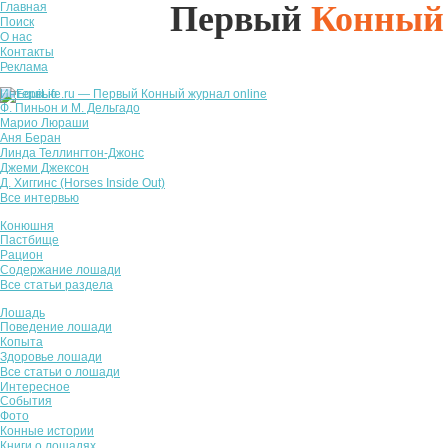
Первый
Конный
Главная
Поиск
О нас
Контакты
Реклама
Интервью
Ф. Пиньон и М. Дельгадо
Марио Люраши
Аня Беран
Линда Теллингтон-Джонс
Джеми Джексон
Д. Хиггинс (Horses Inside Out)
Все интервью
Конюшня
Пастбище
Рацион
Содержание лошади
Все статьи раздела
Лошадь
Поведение лошади
Копыта
Здоровье лошади
Все статьи о лошади
Интересное
События
Фото
Конные истории
Книги о лошадях