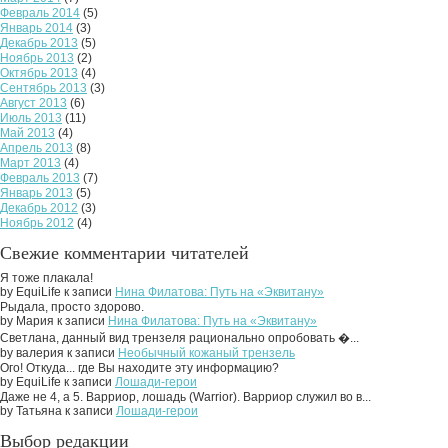
Февраль 2014
(5)
Январь 2014
(3)
Декабрь 2013
(5)
Ноябрь 2013
(2)
Октябрь 2013
(4)
Сентябрь 2013
(3)
Август 2013
(6)
Июль 2013
(11)
Май 2013
(4)
Апрель 2013
(8)
Март 2013
(4)
Февраль 2013
(7)
Январь 2013
(5)
Декабрь 2012
(3)
Ноябрь 2012
(4)
Свежие комментарии читателей
Я тоже плакала!
by EquiLife к записи
Нина Филатова: Путь на «Эквитану»
Рыдала, просто здорово.
by Мария к записи
Нина Филатова: Путь на «Эквитану»
Светлана, данный вид трензеля рационально опробовать �...
by валерия к записи
Необычный кожаный трензель
Ого! Откуда... где Вы находите эту информацию?
by EquiLife к записи
Лошади-герои
Даже не 4, а 5. Варриор, лошадь (Warrior). Варриор служил во в...
by Татьяна к записи
Лошади-герои
Выбор редакции