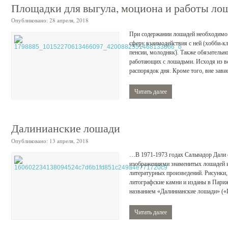
Площадки для выгула, моциона и работы ло
Опубликовано:
28 апреля, 2018
При содержании лошадей необходимо у
сферу взаимодействия с ней (хобби-кл
пенсии, молодняк). Также обязательн
работающих с лошадьми. Исходя из в
распорядок дня. Кроме того, вне завис
Читать далее
Далинианские лошади
Опубликовано:
13 апреля, 2018
…В 1971-1973 годах Сальвадор Дали 
изображениями знаменитых лошадей и
литературных произведений. Рисунки,
литографские камни и изданы в Пар
названием «Далинианские лошади» («Le
Читать далее