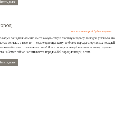
Читать далее
пород
Ваш комментарий будет первым
аждый лошадник обычно имеет самую-самую любимую породу лошадей: у кого-то это
лотые дончаки, у кого-то — серые орловцы, кому-то ближе породы спортивных лошадей
 а кто-то без ума от маленьких пони! И все породы лошадей и пони по-своему хороши.
его на Земле сейчас насчитывается порядка 300 пород лошадей, в том...
Читать далее