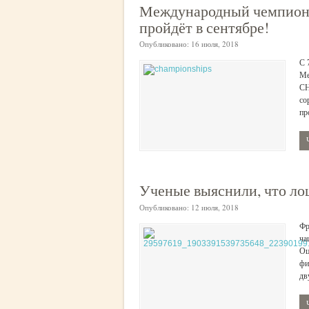
Международный чемпионат
пройдёт в сентябре!
Опубликовано:
16 июля, 2018
C 
Ме
CH
со
пр
Ученые выяснили, что ло
Опубликовано:
12 июля, 2018
Фр
ча
Оц
фи
дв