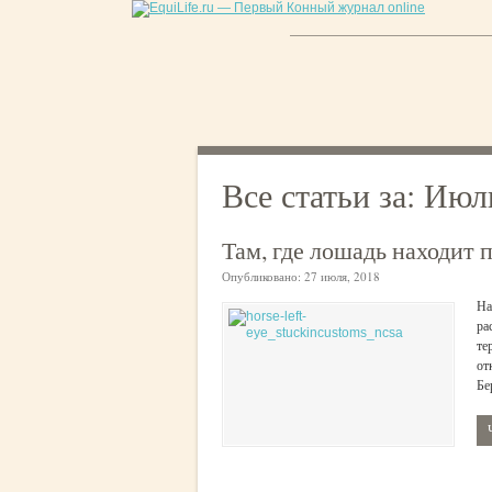
Все статьи за:
Июл
Там, где лошадь находит 
Опубликовано:
27 июля, 2018
На
ра
те
от
Бе