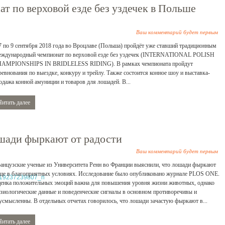
 по верховой езде без уздечек в Польше
Ваш комментарий будет первым
7 по 9 сентября 2018 года во Вроцлаве (Польша) пройдёт уже ставший традиционным
ждународный чемпионат по верховой езде без уздечек (INTERNATIONAL POLISH
AMPIONSHIPS IN BRIDLELESS RIDING). В рамках чемпионата пройдут
ревнования по выездке, конкуру и трейлу. Также состоится конное шоу и выставка-
одажа конной амуниции и товаров для лошадей. В...
Читать далее
шади фыркают от радости
Ваш комментарий будет первым
анцузские ученые из Университета Ренн во Франции выяснили, что лошади фыркают
ще в благоприятных условиях. Исследование было опубликовано журнале PLOS ONE.
енка положительных эмоций важна для повышения уровня жизни животных, однако
зиологические данные и поведенческие сигналы в основном противоречивы и
усмысленны. В отдельных отчетах говорилось, что лошади зачастую фыркают в...
Читать далее