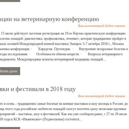
рации на ветеринарную конференцию
Ваш комментарий будет первым
 15 июля действует льготная регистрация на 19-ю Научно-практическую конференцию
олезни лошадей: диагностика, профилактика, лечение», которая традиционно пройдет в
мках осенней Международной конной выставки Эквирос 5-7 октября 2018 г., Москва.
матика конференции: · Хирургия. Ортопедия. · Внутренние незаразные болезни и
тоды исследования. · Особенности обмена веществ. · Вопросы ветеринарного
неджмента. Международные аспекты ветеринарной медицины лошадей....
Читать далее
ки и фестивали в 2018 году
Ваш комментарий будет первым
то и осень – традиционно самые богатые на конные выставки и шоу месяцы в России: до
нца этого года российские любители лошадей смогут посетить сразу несколько крупных
роприятий – выставок, шоу и фестивалей. Как мы уже сообщали ранее, с 27 по 29 июля
18 года в КСК «Ивановское» (Подмосковье) состоится...