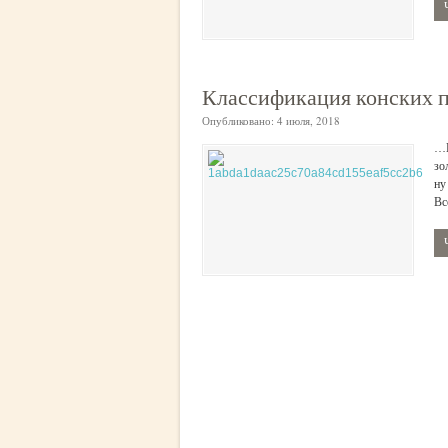
Классификация конских 
Опубликовано:
4 июля, 2018
…К
зо
ну
Вс