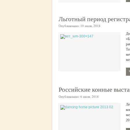
Льготный период регист
Опубликовано:
10 июля, 2018
До
«Б
ра
Те
ме
ме
Российские конные выстав
Опубликовано:
6 июля, 2018
Ле
ко
ме
20