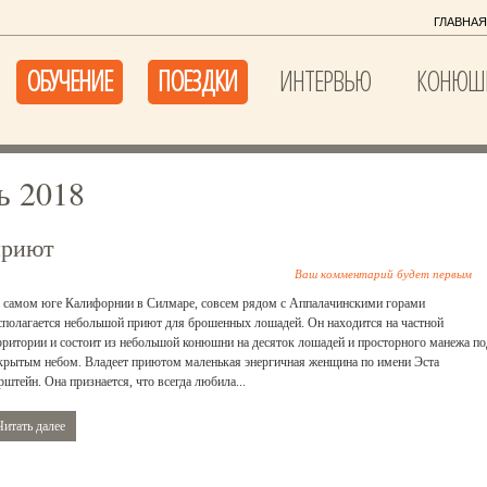
ГЛАВНАЯ
ОБУЧЕНИЕ
ПОЕЗДКИ
ИНТЕРВЬЮ
КОНЮШ
ь 2018
приют
Ваш комментарий будет первым
 самом юге Калифорнии в Силмаре, совсем рядом с Аппалачинскими горами
сполагается небольшой приют для брошенных лошадей. Он находится на частной
рритории и состоит из небольшой конюшни на десяток лошадей и просторного манежа по
крытым небом. Владеет приютом маленькая энергичная женщина по имени Эста
рштейн. Она признается, что всегда любила...
Читать далее