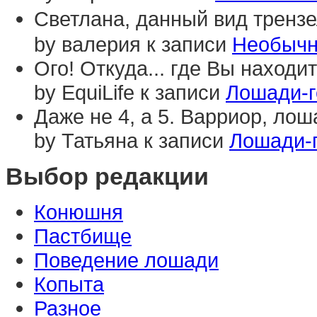
Светлана, данный вид трензе
by валерия к записи
Необычн
Ого! Откуда... где Вы наход
by EquiLife к записи
Лошади-г
Даже не 4, а 5. Варриор, лоша
by Татьяна к записи
Лошади-
Выбор редакции
Конюшня
Пастбище
Поведение лошади
Копыта
Разное