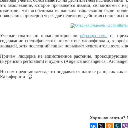
Выводы ученых основываются на десятилетнем исследовании, к
это заболевание, которое проявляется язвами, связанными с 
отметили, что особенным вспышкам заболевания были подв
появлялись примерно через две недели воздействия солнечных 
Ученые тщательно проанализировали
образцы сена
на предм
содержание специфических пигментов: хлорофилла а, хлороф
лошадей, хотя последний так же повышает чувствительность к 
Причем, люцерна не единственное растение, провоцирующее 
(Hypericum perforatum) и дудник (Angelica archangelica , Archangelic
Но нам представляется, что поддаваться панике рано, так как 
Калифорнии. 🙂
Хорошая статья? 