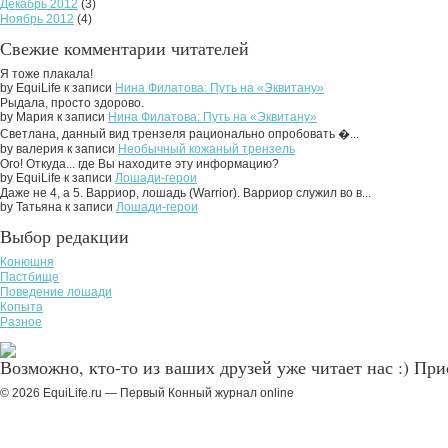
Декабрь 2012
(3)
Ноябрь 2012
(4)
Свежие комментарии читателей
Я тоже плакала!
by EquiLife к записи
Нина Филатова: Путь на «Эквитану»
Рыдала, просто здорово.
by Мария к записи
Нина Филатова: Путь на «Эквитану»
Светлана, данный вид трензеля рационально опробовать �...
by валерия к записи
Необычный кожаный трензель
Ого! Откуда... где Вы находите эту информацию?
by EquiLife к записи
Лошади-герои
Даже не 4, а 5. Варриор, лошадь (Warrior). Варриор служил во в...
by Татьяна к записи
Лошади-герои
Выбор редакции
Конюшня
Пастбище
Поведение лошади
Копыта
Разное
Возможно, кто-то из ваших друзей уже читает нас :) Пр
© 2026 EquiLife.ru — Первый Конный журнал online