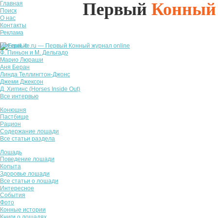
Первый
Конный
Главная
Поиск
О нас
Контакты
Реклама
Интервью
Ф. Пиньон и М. Дельгадо
Марио Люраши
Аня Беран
Линда Теллингтон-Джонс
Джеми Джексон
Д. Хиггинс (Horses Inside Out)
Все интервью
Конюшня
Пастбище
Рацион
Содержание лошади
Все статьи раздела
Лошадь
Поведение лошади
Копыта
Здоровье лошади
Все статьи о лошади
Интересное
События
Фото
Конные истории
Книги о лошадях