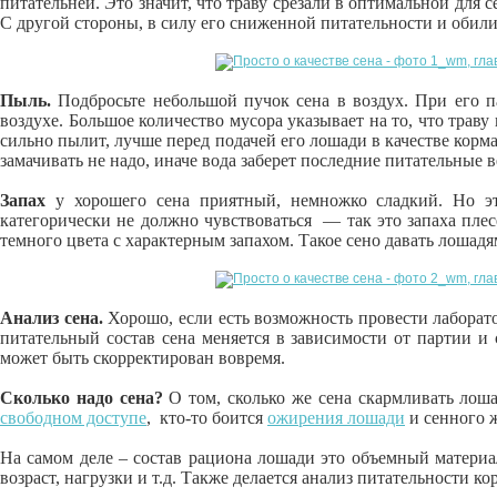
питательней. Это значит, что траву срезали в оптимальной для с
С другой стороны, в силу его сниженной питательности и обил
Пыль.
Подбросьте небольшой пучок сена в воздух. При его п
воздухе. Большое количество мусора указывает на то, что трав
сильно пылит, лучше перед подачей его лошади в качестве корма
замачивать не надо, иначе вода заберет последние питательные в
Запах
у хорошего сена приятный, немножко сладкий. Но это
категорически не должно чувствоваться — так это запаха плес
темного цвета с характерным запахом. Такое сено давать лошад
Анализ сена.
Хорошо, если есть возможность провести лаборато
питательный состав сена меняется в зависимости от партии и
может быть скорректирован вовремя.
Сколько надо сена?
О том, сколько же сена скармливать лоша
свободном доступе
, кто-то боится
ожирения лошади
и сенного 
На самом деле – состав рациона лошади это объемный материа
возраст, нагрузки и т.д. Также делается анализ питательности ко