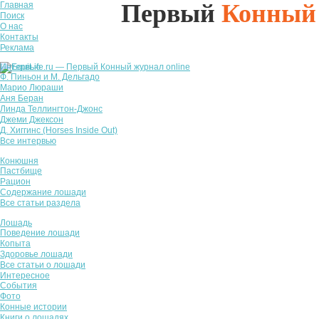
Первый
Конный
Главная
Поиск
О нас
Контакты
Реклама
Интервью
Ф. Пиньон и М. Дельгадо
Марио Люраши
Аня Беран
Линда Теллингтон-Джонс
Джеми Джексон
Д. Хиггинс (Horses Inside Out)
Все интервью
Конюшня
Пастбище
Рацион
Содержание лошади
Все статьи раздела
Лошадь
Поведение лошади
Копыта
Здоровье лошади
Все статьи о лошади
Интересное
События
Фото
Конные истории
Книги о лошадях