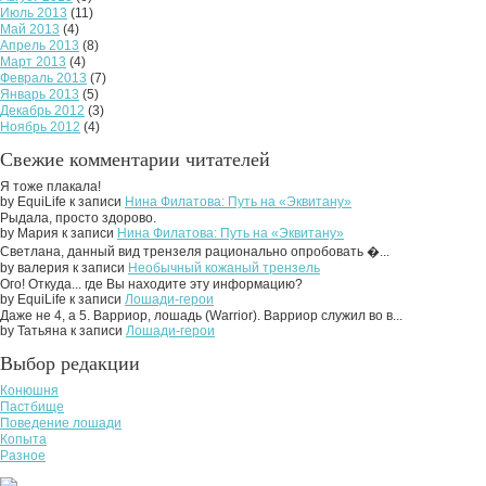
Июль 2013
(11)
Май 2013
(4)
Апрель 2013
(8)
Март 2013
(4)
Февраль 2013
(7)
Январь 2013
(5)
Декабрь 2012
(3)
Ноябрь 2012
(4)
Свежие комментарии читателей
Я тоже плакала!
by EquiLife к записи
Нина Филатова: Путь на «Эквитану»
Рыдала, просто здорово.
by Мария к записи
Нина Филатова: Путь на «Эквитану»
Светлана, данный вид трензеля рационально опробовать �...
by валерия к записи
Необычный кожаный трензель
Ого! Откуда... где Вы находите эту информацию?
by EquiLife к записи
Лошади-герои
Даже не 4, а 5. Варриор, лошадь (Warrior). Варриор служил во в...
by Татьяна к записи
Лошади-герои
Выбор редакции
Конюшня
Пастбище
Поведение лошади
Копыта
Разное