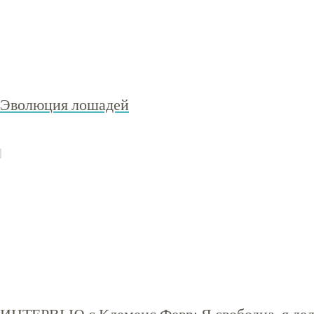
Эволюция лошадей
ИНТЕРВЬЮ с Клеменс Февр: Я свободна, я дел