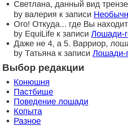
Светлана, данный вид трензе
by валерия к записи
Необычн
Ого! Откуда... где Вы наход
by EquiLife к записи
Лошади-г
Даже не 4, а 5. Варриор, лоша
by Татьяна к записи
Лошади-
Выбор редакции
Конюшня
Пастбище
Поведение лошади
Копыта
Разное