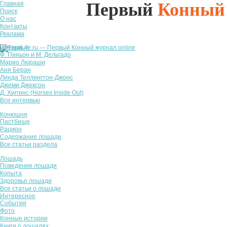
Первый
Конный
Главная
Поиск
О нас
Контакты
Реклама
Интервью
Ф. Пиньон и М. Дельгадо
Марио Люраши
Аня Беран
Линда Теллингтон-Джонс
Джеми Джексон
Д. Хиггинс (Horses Inside Out)
Все интервью
Конюшня
Пастбище
Рацион
Содержание лошади
Все статьи раздела
Лошадь
Поведение лошади
Копыта
Здоровье лошади
Все статьи о лошади
Интересное
События
Фото
Конные истории
Книги о лошадях