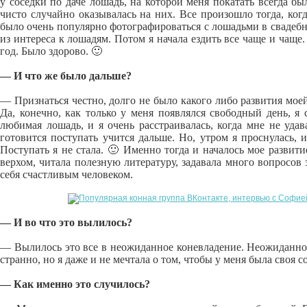
у соседки по даче лошадь, на которой меня покатать всегда б
чисто случайно оказывалась на них. Все произошло тогда, ког
было очень популярно фотографироваться с лошадьми в свадебны
из интереса к лошадям. Потом я начала ездить все чаще и чащ
год. Было здорово. 🙂
— И что же было дальше?
— Признаться честно, долго не было какого либо развития мое
Да, конечно, как только у меня появлялся свободный день, я
любимая лошадь, и я очень расстраивалась, когда мне не уда
готовится поступать учится дальше. Но, утром я проснулась, и
Поступать я не стала. 🙂 Именно тогда и началось мое развит
верхом, читала полезную литературу, задавала много вопросо
себя счастливым человеком.
— И во что это вылилось?
— Вылилось это все в неожиданное коневладение. Неожиданное
странно, но я даже и не мечтала о том, чтобы у меня была своя 
— Как именно это случилось?