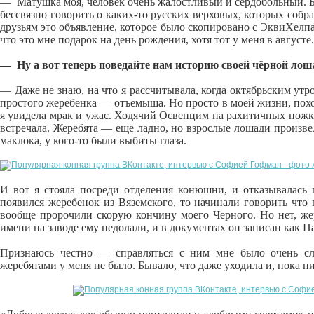
— Матушка моя, человек очень жалостливый и сердобольный. Был
бессвязно говорить о каких-то русских верховых, которых собра
друзьям это объявление, которое было скопировано с ЭквиХелпа.
что это мне подарок на день рождения, хотя тот у меня в августе.
— Ну а вот теперь поведайте нам историю своей чёрной лош
— Даже не знаю, на что я рассчитывала, когда октябрьским ут
простого жеребенка — отъемыша. Но просто в моей жизни, похо
я увидела мрак и ужас. Ходячий Освенцим на рахитичных ножка
встречала. Жеребята — еще ладно, но взрослые лошади произве
маклока, у кого-то были выбиты глаза.
И вот я стояла посреди отделения конюшни, и отказывалась 
появился жеребенок из Вяземского, то начинали говорить что
вообще пророчили скорую кончину моего Черного. Но нет, жер
имени на заводе ему недолали, и в документах он записан как П
Признаюсь честно — справляться с ним мне было очень сл
жеребятами у меня не было. Бывало, что даже уходила и, пока н