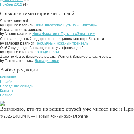
Ноябрь 2012
(4)
Свежие комментарии читателей
Я тоже плакала!
by EquiLife к записи
Нина Филатова: Путь на «Эквитану»
Рыдала, просто здорово.
by Мария к записи
Нина Филатова: Путь на «Эквитану»
Светлана, данный вид трензеля рационально опробовать �...
by валерия к записи
Необычный кожаный трензель
Ого! Откуда... где Вы находите эту информацию?
by EquiLife к записи
Лошади-герои
Даже не 4, а 5. Варриор, лошадь (Warrior). Варриор служил во в...
by Татьяна к записи
Лошади-герои
Выбор редакции
Конюшня
Пастбище
Поведение лошади
Копыта
Разное
Возможно, кто-то из ваших друзей уже читает нас :) Пр
© 2026 EquiLife.ru — Первый Конный журнал online