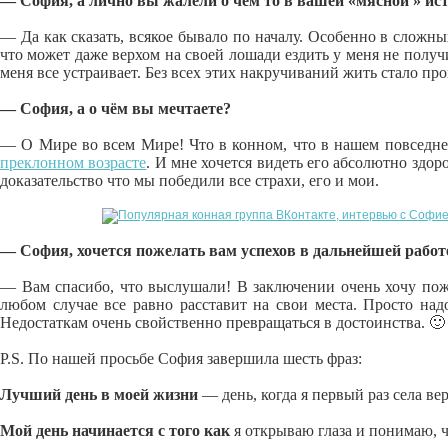
— София, а лично вы жалели о чём то в вашей «мясной » ис
— Да как сказать, всякое бывало по началу. Особенно в сложных
что может даже верхом на своей лошади ездить у меня не получ
меня все устраивает. Без всех этих накручиваний жить стало пр
— София, а о чём вы мечтаете?
— О Мире во всем Мире! Что в конном, что в нашем повседне
преклонном возрасте
. И мне хочется видеть его абсолютно здо
доказательство что мы победили все страхи, его и мои.
— София, хочется пожелать вам успехов в дальнейшей работ
— Вам спасибо, что выслушали! В заключении очень хочу пожел
любом случае все равно расставит на свои места. Просто над
Недостаткам очень свойственно превращаться в достоинства. 🙂
P.S. По нашей просьбе София завершила шесть фраз:
Лучший день в моей жизни
— день, когда я первый раз села ве
Мой день начинается с того как
я открываю глаза и понимаю, ч