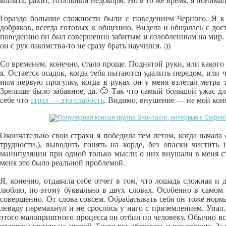
копыта, рахит, тотальный недокорм. Но в то же время, я понимал
Гораздо большие сложности были с поведением Черного. Я к
добряков, всегда готовых к общению. Видела и общалась с дос
поведению он был совершенно забитым и озлобленным на мир. Пе
он с рук лакомства-то не сразу брать научился. :))
Со временем, конечно, стало проще. Поднятой руки, или какого 
я. Остается осадок, когда тебя пытаются удалить передом, или
ним первую прогулку, когда в руках он у меня взлетал метра
Зрелище было забавное, да. 🙂 Так что самый большой ужас д
себе что
страх — это слабость
. Видимо, внушение — не мой коне
Окончательно свои страхи я победила тем летом, когда начала
трудности.), выводить гонять на корде, без опаски чистить 
манипуляции при одной только мысли о них внушали в меня стр
меня это было реальной проблемой.
Я, конечно, отдавала себе отчет в том, что лошадь сложная и
люблю, по-этому буквально в двух словах. Особенно в самом 
совершенно. От слова совсем. Обрабатывать себя он тоже норма
леваду перемахнул и не срослось у наго с приземлением. Упал
этого малоприятного процесса он отбил по человеку. Обычно все