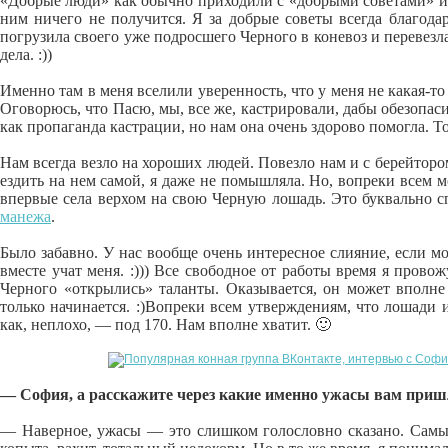
«Добрые люди» как обычно приходили с «добрыми советами» и п
ним ничего не получится. Я за добрые советы всегда благода
погрузила своего уже подросшего Черного в коневоз и перевезла
дела. :))
Именно там в меня вселили уверенность, что у меня не какая-т
Оговорюсь, что Пасю, мы, все же, кастрировали, дабы обезопаси
как пропаганда кастрации, но нам она очень здорово помогла. 
Нам всегда везло на хороших людей. Повезло нам и с берейторо
ездить на нем самой, я даже не помышляла. Но, вопреки всем мо
впервые села верхом на свою Черную лошадь. Это буквально сп
манежа
.
Было забавно. У нас вообще очень интересное слияние, если мо
вместе учат меня. :))) Все свободное от работы время я прово
Черного «открылись» таланты. Оказывается, он может вполне 
только начинается. :)Вопреки всем утверждениям, что лошади 
как, неплохо, — под 170. Нам вполне хватит. 🙂
— София, а расскажите через какие именно ужасы вам приш
— Наверное, ужасы — это слишком голословно сказано. Самы