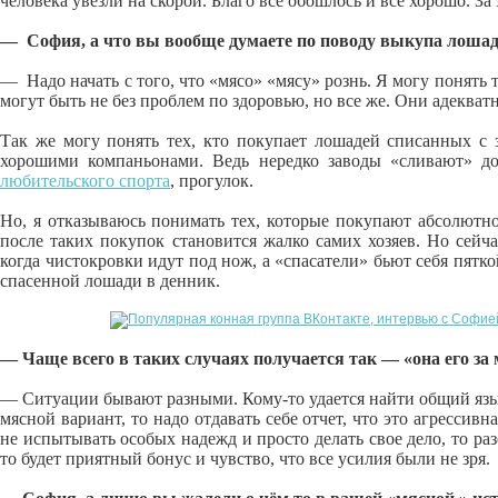
человека увезли на скорой. Благо все обошлось и все хорошо. За
— София, а что вы вообще думаете по поводу выкупа лошад
— Надо начать с того, что «мясо» «мясу» рознь. Я могу понять
могут быть не без проблем по здоровью, но все же. Они адеква
Так же могу понять тех, кто покупает лошадей списанных с з
хорошими компаньонами. Ведь нередко заводы «сливают» до
любительского спорта
, прогулок.
Но, я отказываюсь понимать тех, которые покупают абсолютно
после таких покупок становится жалко самих хозяев. Но сейч
когда чистокровки идут под нож, а «спасатели» бьют себя пяткой
спасенной лошади в денник.
— Чаще всего в таких случаях получается так — «она его за м
— Ситуации бывают разными. Кому-то удается найти общий язык
мясной вариант, то надо отдавать себе отчет, что это агрессив
не испытывать особых надежд и просто делать свое дело, то раз
то будет приятный бонус и чувство, что все усилия были не зря.