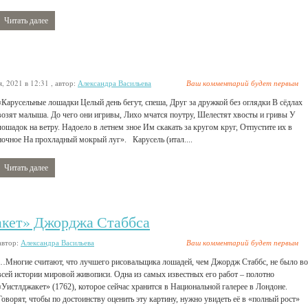
Читать далее
я, 2021 в 12:31
, автор:
Александра Васильева
Ваш комментарий будет первым
«Карусельные лошадки Целый день бегут, спеша, Друг за дружкой без оглядки В сёдлах
возят малыша. До чего они игривы, Лихо мчатся поутру, Шелестят хвосты и гривы У
лошадок на ветру. Надоело в летнем зное Им скакать за кругом круг, Отпустите их в
ночное На прохладный мокрый луг». Карусель (итал....
Читать далее
акет» Джорджа Стаббса
автор:
Александра Васильева
Ваш комментарий будет первым
…Многие считают, что лучшего рисовальщика лошадей, чем Джордж Стаббс, не было во
всей истории мировой живописи. Одна из самых известных его работ – полотно
«Уистлджакет» (1762), которое сейчас хранится в Национальной галерее в Лондоне.
Говорят, чтобы по достоинству оценить эту картину, нужно увидеть её в «полный рост»