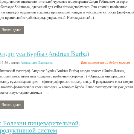
Представляем вниманию читателей чудесные иллюстрации Сэнди Рабинович из серии
«Dressage Solutions», сделанной для сайта dressagetoday.com. Это яркие и необычные
визуализации ощущений всадника при выездке лошади и небольшие хитрости (лайфхаки)
для правильной отработки ряда упражнений. Наслаждаемся! : ) ...
Читать далее
Андриуса Бурбы (Andrius Burba)
 13:56
, автор:
Александра Васильева
Ваш комментарий будет первым
Литовский фотограф Андриус Бурба (Andrius Burba) создал проект «Under-Horse»,
который показывает нам лошадей с необычной стороны : ) «Однажды мне пришла в
голову сумасшедшая идея – сфотографировать лошадь снизу. В результате я снял самую
сложную фотосессию в своей карьере», – говорит Бурба. Ранее фотохудожник уже делал
аналогичную серию снимков —...
Читать далее
4: Болезни пищеварительной,
родуктивной систем