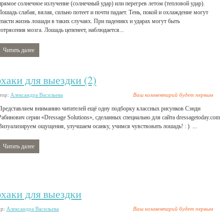
прямое солнечное излучение (солнечный удар) или перегрев летом (тепловой удар).
Лошадь слабая, вялая, сильно потеет и почти падает. Тень, покой и охлаждение могут
спасти жизнь лошади в таких случаях. При падениях и ударах могут быть
сотрясения мозга. Лошадь цепенеет, наблюдается...
Читать далее
хаки для выездки (2)
тор:
Александра Васильева
Ваш комментарий будет первым
Представляем вниманию читателей ещё одну подборку классных рисунков Сэнди
Рабинович серии «Dressage Solutions», сделанных специально для сайта dressagetoday.com
Визуализируем ощущения, улучшаем осанку, учимся чувствовать лошадь! : ) ...
Читать далее
фхаки для выездки
ор:
Александра Васильева
Ваш комментарий будет первым