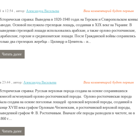
1 в 12:54
, автор:
Александра Васильева
Ваш комментарий будет первым
Историческая справка: Выведена в 1920-1940 годах на Терском и Ставропольском конны
заводах. Основой послужила стрелецкая лошадь, созданная в XIX веке на Украине. В
выведении стрелецкой лошади использовались арабские, а также орлово-ростопчинские,
карабахские, горские и среднеазиатские лошади. После Гражданской войны сохранились
только два стрелецких жеребца – Цилиндр и Ценитель – и...
Читать далее
в 23:44
, автор:
Александра Васильева
Ваш комментарий будет первым
Историческая справка: Русская верховая порода создана на основе сохранившихся
помесей исчезнувшей орлово-ростопчинской породы. Орлово-ростопчинская порода
была создана на основе поголовья лошадей орловской верховой породы, созданной в
конце XVIII века графом Орловым-Чесменским, и ростопчинской верховой породы,
выведенной графом Ф. В. Ростопчиным. Вначале обе породы разводили в чистоте, но в
1860 г....
Читать далее