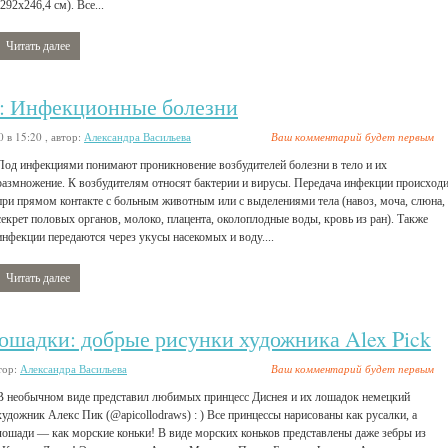
(292х246,4 см). Все...
Читать далее
7: Инфекционные болезни
0 в 15:20
, автор:
Александра Васильева
Ваш комментарий будет первым
Под инфекциями понимают проникновение возбудителей болезни в тело и их
размножение. К возбудителям относят бактерии и вирусы. Передача инфекции происход
при прямом контакте с больным животным или с выделениями тела (навоз, моча, слюна,
секрет половых органов, молоко, плацента, околоплодные воды, кровь из ран). Также
инфекции передаются через укусы насекомых и воду....
Читать далее
ошадки: добрые рисунки художника Alex Pick
тор:
Александра Васильева
Ваш комментарий будет первым
В необычном виде представил любимых принцесс Диснея и их лошадок немецкий
художник Алекс Пик (@apicollodraws) : ) Все принцессы нарисованы как русалки, а
лошади — как морские коньки! В виде морских коньков представлены даже зебры из