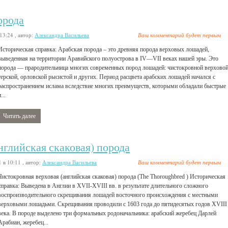
орода
 13:24
, автор:
Александра Васильева
Ваш комментарий будет первым
Историческая справка: Арабская порода – это древняя порода верховых лошадей,
выведенная на территории Аравийского полуострова в IV—VII веках нашей эры. Это
порода — прародительница многих современных пород лошадей: чистокровной верховой
терской, орловской рысистой и других. Период расцвета арабских лошадей начался с
распространением ислама вследствие многих преимуществ, которыми обладали быстрые
...
Читать далее
нглийская скаковая) порода
1 в 10:11
, автор:
Александра Васильева
Ваш комментарий будет первым
Чистокровная верховая (английская скаковая) порода (The Thoroughbred ) Историческая
справка: Выведена в Англии в XVII-XVIII вв. в результате длительного сложного
воспроизводительного скрещивания лошадей восточного происхождения с местными
верховыми лошадьми. Скрещивания проводили с 1603 года до пятидесятых годов XVIII
века. В породе выделено три формальных родоначальника: арабский жеребец Дарлей
Арабиан, жеребец...