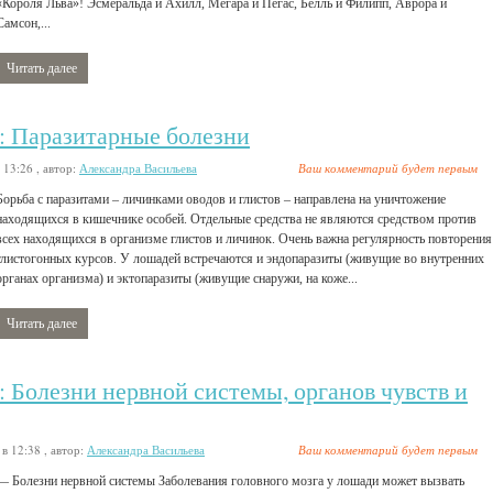
«Короля Льва»! Эсмеральда и Ахилл, Мегара и Пегас, Белль и Филипп, Аврора и
Самсон,...
Читать далее
6: Паразитарные болезни
 13:26
, автор:
Александра Васильева
Ваш комментарий будет первым
Борьба с паразитами – личинками оводов и глистов – направлена на уничтожение
находящихся в кишечнике особей. Отдельные средства не являются средством против
всех находящихся в организме глистов и личинок. Очень важна регулярность повторения
глистогонных курсов. У лошадей встречаются и эндопаразиты (живущие во внутренних
органах организма) и эктопаразиты (живущие снаружи, на коже...
Читать далее
: Болезни нервной системы, органов чувств и
 в 12:38
, автор:
Александра Васильева
Ваш комментарий будет первым
— Болезни нервной системы Заболевания головного мозга у лошади может вызвать