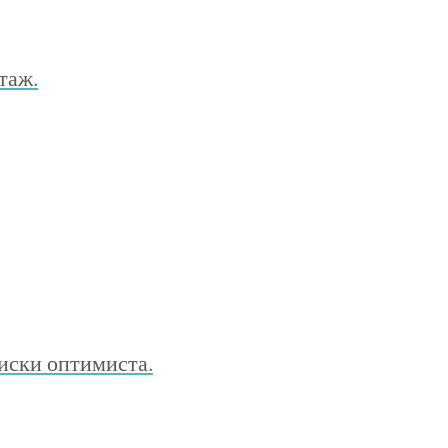
таж.
писки оптимиста.