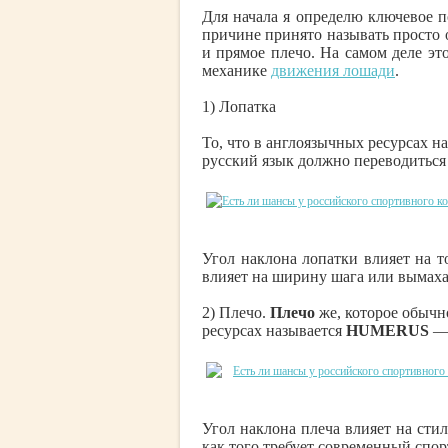
Для начала я определю ключевое по
причине принято называть просто о
и прямое плечо. На самом деле э
механике
движения лошади
.
1) Лопатка
То, что в англоязычных ресурсах н
русский язык должно переводиться
Угол наклона лопатки влияет на то
влияет на ширину шага или вымаха
2) Плечо.
Плечо
же, которое обычн
ресурсах называется
HUMERUS
— 
Угол наклона плеча влияет на стил
как того требует современный спорт