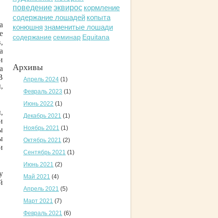
поведение
эквирос
кормление
содержание лошадей
копыта
а
конюшня
знаменитые лошади
е
содержание
семинар
Equitana
,
а
и
Архивы
а
В
Апрель 2024
(1)
,
Февраль 2023
(1)
Июнь 2022
(1)
,
Декабрь 2021
(1)
и
Ноябрь 2021
(1)
ы
ы
Октябрь 2021
(2)
и
Сентябрь 2021
(1)
Июнь 2021
(2)
у
Май 2021
(4)
й
Апрель 2021
(5)
Март 2021
(7)
Февраль 2021
(6)