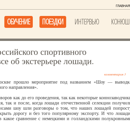
ГЛАВНАЯ
ОБУЧЕНИЕ
ПОЕЗДКИ
ИНТЕРВЬЮ
КОНЮШ
оссийского спортивного
се об экстерьере лошади.
комментария 3
Москве прошло мероприятие под названием «Шоу — выводк
ого направления».
воров как до его проведения, так как некоторые коннозаводчик
я, так и после, когда лошади отечественной селекции получил
лисами шоу шли разговоры о том, что наших лошадей попрост
ткрыть дорогу и без того популярному экспорту. И что лошади
 в какое сравнение с немецкими и голландскими полукровным