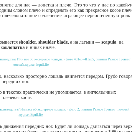
нятие для нас — лопатка и плечо. Это то что у нас по какой-т
дним словом плечо и определять его как прекрасное косое плеч
то плечелопаточное сочленение играющее первостепенную роль 
азывается
shoulder, shoulder blade
, а на латыни —
scapula
, на
 как
лопатка
и никак иначе.
, насколько просторно лошадь двигается передом. Грубо говоря
 передних ног.
о в текстах практически не упоминается, в англоязычных
плечевая кость.
ь движения передних ног. Будет ли лошадь двигаться через верх
, или же она будет двигаться настильно, прямиком в 1980-е годы