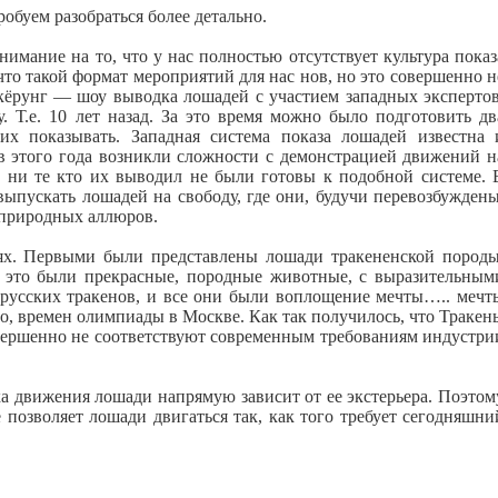
робуем разобраться более детально.
внимание на то, что у нас полностью отсутствует культура показ
то такой формат мероприятий для нас нов, но это совершенно н
 кёрунг — шоу выводка лошадей с участием западных экспертов
. Т.е. 10 лет назад. За это время можно было подготовить дв
их показывать. Западная система показа лошадей известна 
в этого года возникли сложности с демонстрацией движений н
, ни те кто их выводил не были готовы к подобной системе. 
выпускать лошадей на свободу, где они, будучи перевозбуждены
 природных аллюров.
ях. Первыми были представлены лошади тракененской породы
 это были прекрасные, породные животные, с выразительным
русских тракенов, и все они были воплощение мечты….. мечт
о, времен олимпиады в Москве. Как так получилось, что Тракен
совершенно не соответствуют современным требованиям индустри
ка движения лошади напрямую зависит от ее экстерьера. Поэтом
е позволяет лошади двигаться так, как того требует сегодняшни