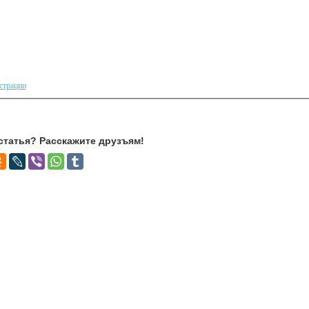
страции
статья? Расскажите друзъям!