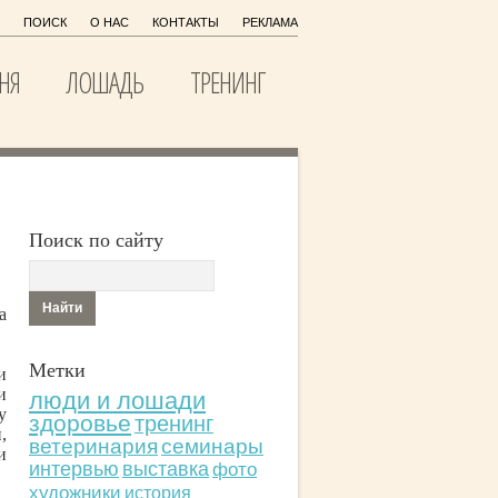
ПОИСК
О НАС
КОНТАКТЫ
РЕКЛАМА
НЯ
ЛОШАДЬ
ТРЕНИНГ
Поиск по сайту
а
Метки
и
и
люди и лошади
у
здоровье
тренинг
,
ветеринария
семинары
и
интервью
выставка
фото
художники
история