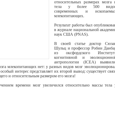
относительных размерах мозга 
тела у более 500 видо
современных и ископаемы
млекопитающих.
Результат работы был опубликова
в журнале национальной академи
наук США (PNAS).
В своей статье доктор Сюза
Шульц и профессор Робин Данба
из оксфордского Институт
когнитивной и эволюционно
антропологии (ICEA) выявили
озга млекопитающих нет: у разных видов мозг эволюционирова
особый интерес представляет их второй вывод: существует связ
его и относительным размером его мозга!
течением времени мозг увеличился относительно массы тела 