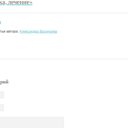
ка, лечение»
а
тьи автора:
Александра Васильева
арий