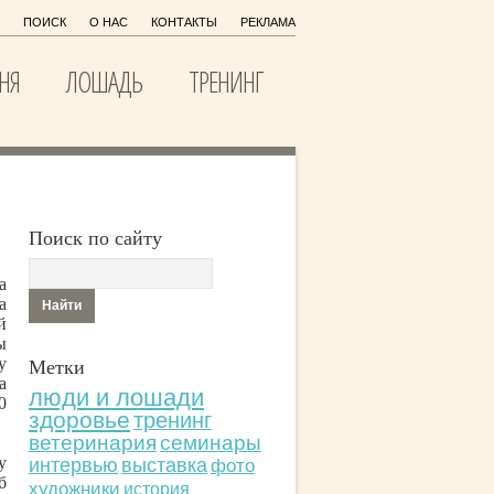
ПОИСК
О НАС
КОНТАКТЫ
РЕКЛАМА
НЯ
ЛОШАДЬ
ТРЕНИНГ
Поиск по сайту
а
а
й
ы
Метки
у
а
люди и лошади
0
здоровье
тренинг
ветеринария
семинары
у
интервью
выставка
фото
б
художники
история