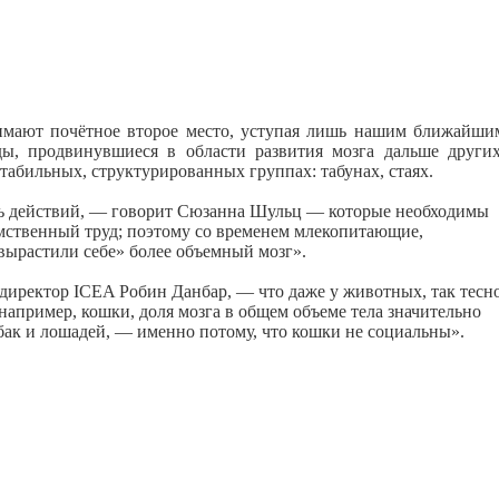
нимают почётное второе место, уступая лишь нашим ближайши
ды, продвинувшиеся в области развития мозга дальше других
табильных, структурированных группах: табунах, стаях.
ть действий, — говорит Сюзанна Шульц — которые необходимы
умственный труд; поэтому со временем млекопитающие,
вырастили себе» более объемный мозг».
 директор ICEA Робин Данбар, — что даже у животных, так тесн
например, кошки, доля мозга в общем объеме тела значительно
обак и лошадей, — именно потому, что кошки не социальны».