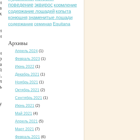
и
поведение
эквирос
кормление
в
содержание лошадей
копыта
х
конюшня
знаменитые лошади
содержание
семинар
Equitana
н
и
Архивы
Апрель 2024
(1)
н
р
Февраль 2023
(1)
а
Июнь 2022
(1)
й
Декабрь 2021
(1)
,
л
Ноябрь 2021
(1)
ь
Октябрь 2021
(2)
Сентябрь 2021
(1)
у
Июнь 2021
(2)
Май 2021
(4)
Апрель 2021
(5)
Март 2021
(7)
Февраль 2021
(6)