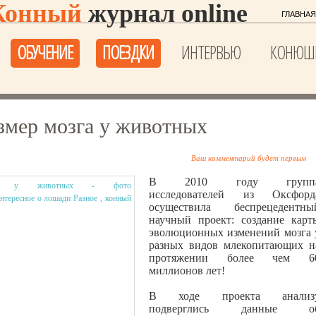
Конный
журнал online
ГЛАВНАЯ
ОБУЧЕНИЕ
ПОЕЗДКИ
ИНТЕРВЬЮ
КОНЮШ
змер мозга у животных
Ваш комментарий будет первым
В 2010 году групп
исследователей из Оксфорд
осуществила беспрецедентны
научный проект: создание карт
эволюционных изменений мозга 
разных видов млекопитающих н
протяжении более чем 6
миллионов лет!
В ходе проекта анализ
подверглись данные о