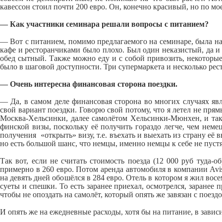
кавессон стоил почти 200 евро. Он, конечно красивый, но по мо
— Как участники семинара решали вопросы с питанием?
— Вот с питанием, помимо предлагаемого на семинаре, была нап
кафе и ресторанчиками было плохо. Был один неказистый, да и с
обед сытный. Также можно еду и с собой привозить, некоторые
было в шаговой доступности. Три супермаркета и несколько рес
— Очень интересна финансовая сторона поездки.
— Да, в самом деле финансовая сторона во многих случаях яв
свой вариант поездки. Говорю свой потому, что я летел не п
Москва-Хельсинки, далее самолётом Хельсинки-Мюнхен, и так
финской визы, поскольку её получить гораздо легче, чем нем
получения «открыть» визу, т.е. въехать и выехать из страну е
но есть большой шанс, что немцы, именно немцы к себе не пустя
Так вот, если не считать стоимость поезда (12 000 руб туда
примерно в 260 евро. Потом аренда автомобиля в компании Av
на девять дней обошёлся в 284 евро. Отель в котором я жил вос
суеты и спешки. То есть заранее приехал, осмотрелся, заранее
чтобы не опоздать на самолёт, который опять же завязан с поездо
И опять же на ежедневные расходы, хотя бы на питание, в зависи