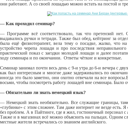
они работают. А со своей лошадью можно встать на постой и трен
— Как проходил семинар?
— Программе всё соответствовало, так что претензий нет. 
выдавались ручки и тетради. Также был обед, кейтринг за отд
была ещё физиотерапевт, вела тему о посадке, жалко, что на
устройство черепа лошади и про последствия неправильного 
практический показ с заездки молодой лошади и далее поэтап
ходу семинара и по окончании. Ответы чёткие и конкретные.
Семинар занимал почти весь день с 9-и утра до 6-и вечера с д
как был интересным и многие даже задерживались по окончани
иногда это было заметно, они охотно отвечали на все вопросы.
восьми, чтобы посмотреть работу лошадей вне семинара. Было о
— Обязательно ли знать немецкий язык?
— Немецкий знать необязательно. Все служащие границы, тамо
«глубинке» с этим сложнее. Там даже интернет не везде есть. 
без проблем. А в Пайтинге, где я жил, гостиничный персонал 
Также и в магазинах всё можно объяснить на пальцах. Одним сл
местные жители встречались со знанием английского.