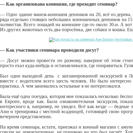
— Как организована конюшня, где проходит семинар?
— Одно здание манеж-конюшня денников на 20, всё из дерева, 
ряда отдельно стоящих небольших конюшенных денников на 15 го
холмистая. Всего лошадей на конюшне где-то около 30-и. А вот 
Из других животных есть два поросёнка, две собаки и кошка. Ещ
— Как участники семинара проводили досуг?
— Досуг можно провести по разному, наверное об этом стоит
просто ехал куда-нибудь и останавливался, где понравиться. Гул
Был один выходной день с запланированной экскурсией в Ли
вместе с водителем всего шесть человек. Но было интересно
практика. А чем занимались остальные я не интересовался.
Была ещё одна поездка, которая мне показалась несколько бесп
в Европе, вроде как. Была ознакомительная экскурсия, пок
интересного я, например, не увидел. Всё как везде — бедные
Ани и тренировка с местной всадницей, готовящей свою прогр
вечернем представлении.
На время семинара, кстати, приезжал и конный магазин с амун
совсем не демократичные, не понимаю на что был расчёт. Хот