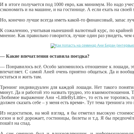
И в итоге получается под 1000 евро, как минимум. Но надо учест
сэкономить и на машине, и на гостинице. А если ехать на своей
Но, конечно лучше всегда иметь какой-то финансовый, запас л
К сожалению, учитывая нынешний валютный курс, по крайней ме
мнение. Как правильно говорится, лучше один раз увидеть, чем 
— Какие впечатления оставила поездка?
— Понравилось всё. Особо запомнилось отношение к лошади, это 
впечатляет. С самой Аней очень приятно общаться. Да и вообще 
остаться и жить там.
Тренинг индивидуален для каждой лошади. Нет такого понятия
минут. Да и работой это назвать трудно, это взаимоотношения.
Любимое выражение Ани «
Little
By
Little
«, то есть не торопясь
должен сказать себе – у меня есть время». Тут тема тренинга эт
Из недостатков, на мой взгляд, я бы отметил высокую стоимо
сезон и всё дорожает, гостиницы, билеты и т.д. Я бы предпочёл
пошёл на спад.
А сам семинар был и вдохновляющим, и информационным. 