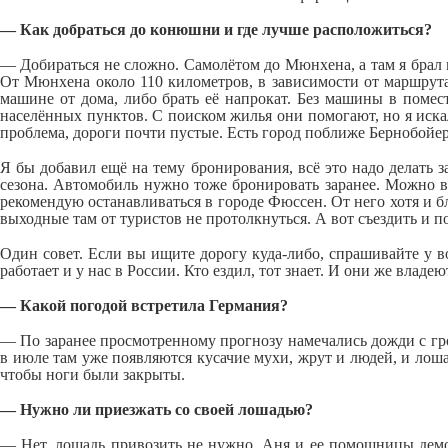
— Как добраться до конюшни и где лучше расположиться?
— Добираться не сложно. Самолётом до Мюнхена, а там я брал 
От Мюнхена около 110 километров, в зависимости от маршрута.
машине от дома, либо брать её напрокат. Без машины в помес
населённых пунктов. С поиском жилья они помогают, но я искал
проблема, дороги почти пустые. Есть город поближе Бернобойер
Я бы добавил ещё на тему бронирования, всё это надо делать з
сезона. Автомобиль нужно тоже бронировать заранее. Можно вз
рекомендую останавливаться в городе Фюссен. От него хотя и бл
выходные там от туристов не протолкнуться. А вот съездить и п
Один совет. Если вы ищите дорогу куда-либо, спрашивайте у 
работает и у нас в России. Кто ездил, тот знает. И они же влад
— Какой погодой встретила Германия?
— По заранее просмотренному прогнозу намечались дожди с гро
в июле там уже появляются кусачие мухи, жрут и людей, и лош
чтобы ноги были закрыты.
— Нужно ли приезжать со своей лошадью?
— Нет, лошадь привозить не нужно. Аня и ее помощницы дем