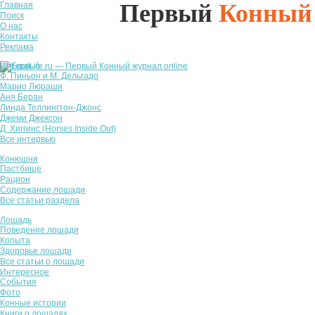
Первый
Конный
Главная
Поиск
О нас
Контакты
Реклама
Интервью
Ф. Пиньон и М. Дельгадо
Марио Люраши
Аня Беран
Линда Теллингтон-Джонс
Джеми Джексон
Д. Хиггинс (Horses Inside Out)
Все интервью
Конюшня
Пастбище
Рацион
Содержание лошади
Все статьи раздела
Лошадь
Поведение лошади
Копыта
Здоровье лошади
Все статьи о лошади
Интересное
События
Фото
Конные истории
Книги о лошадях