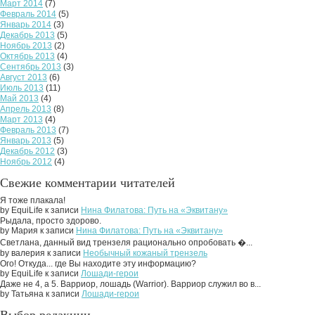
Март 2014
(7)
Февраль 2014
(5)
Январь 2014
(3)
Декабрь 2013
(5)
Ноябрь 2013
(2)
Октябрь 2013
(4)
Сентябрь 2013
(3)
Август 2013
(6)
Июль 2013
(11)
Май 2013
(4)
Апрель 2013
(8)
Март 2013
(4)
Февраль 2013
(7)
Январь 2013
(5)
Декабрь 2012
(3)
Ноябрь 2012
(4)
Свежие комментарии читателей
Я тоже плакала!
by EquiLife к записи
Нина Филатова: Путь на «Эквитану»
Рыдала, просто здорово.
by Мария к записи
Нина Филатова: Путь на «Эквитану»
Светлана, данный вид трензеля рационально опробовать �...
by валерия к записи
Необычный кожаный трензель
Ого! Откуда... где Вы находите эту информацию?
by EquiLife к записи
Лошади-герои
Даже не 4, а 5. Варриор, лошадь (Warrior). Варриор служил во в...
by Татьяна к записи
Лошади-герои
Выбор редакции