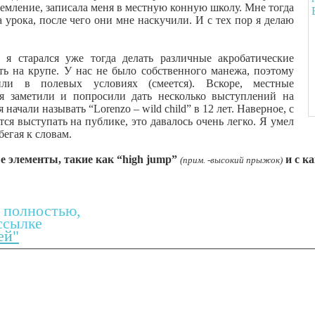
ремление, записала меня в местную конную школу. Мне тогда
а урока, после чего они мне наскучили. И с тех пор я делаю
я старался уже тогда делать различные акробатические
ять на крупе. У нас не было собственного манежа, поэтому
или в полевых условиях (смеется). Вскоре, местные
я заметили и попросили дать несколько выступлений на
начали называть “Lorenzo – wild child” в 12 лет. Наверное, с
тся выступать на публике, это давалось очень легко. Я умел
бегая к словам.
е элементы, такие как “high jump”
и с к
(прим. -высокий прыжок)
 полностью,
ссылке
ей"