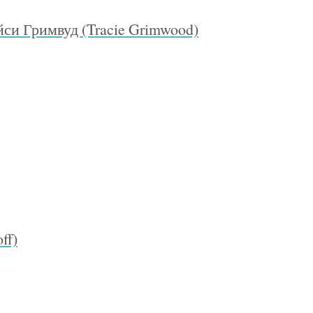
си Гримвуд (Tracie Grimwood)
ff)