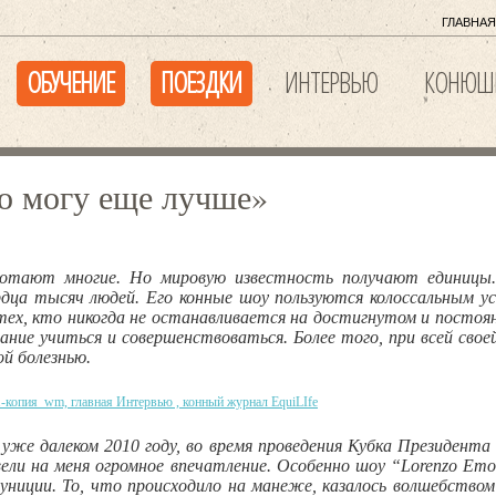
ГЛАВНАЯ
ОБУЧЕНИЕ
ПОЕЗДКИ
ИНТЕРВЬЮ
КОНЮШ
то могу еще лучше»
ботают многие. Но мировую известность получают единицы. 
дца тысяч людей. Его конные шоу пользуются колоссальным ус
тех, кто никогда не останавливается на достигнутом и постоян
ание учиться и совершенствоваться. Более того, при всей свое
ой болезнью.
 уже далеком 2010 году, во время проведения Кубка Президента 
вели на меня огромное впечатление. Особенно шоу “Lorenzo Emo
муниции. То, что происходило на манеже, казалось волшебство