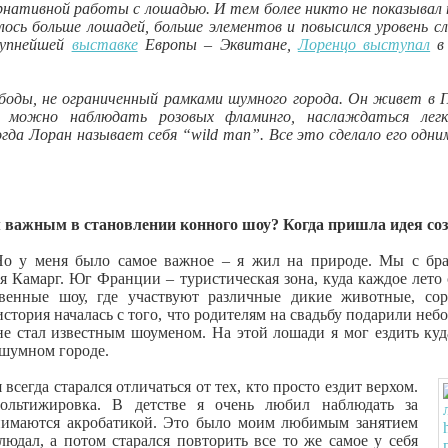
нативной работы с лошадью. И тем более никто не показывал 
лось больше лошадей, больше элементов и повысился уровень 
рупнейшей
выставке
Европы – Эквитане,
Лоренцо выступал
в 
оды, не ограниченный рамками шумного города. Он живет в П
м можно наблюдать розовых фламинго, наслаждаться лег
а Лоран называет себя “wild man”. Все это сделало его одни
 важным в становлении конного шоу? Когда пришла идея со
Но у меня было самое важное – я жил на природе. Мы с бра
я Камарг. Юг Франции – туристическая зона, куда каждое лето 
венные шоу, где участвуют различные дикие животные, сор
история началась с того, что родителям на свадьбу подарили не
 не стал известным шоуменом. На этой лошади я мог ездить куд
м шумном городе.
сегда старался отличаться от тех, кто просто ездит верхом.
ольтижировка. В детстве я очень любил наблюдать за
нимаются акробатикой. Это было моим любимым занятием
юдал, а потом старался повторить все то же самое у себя