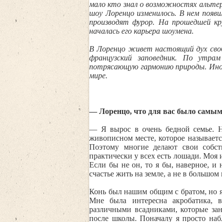
мало кто знал о возможностях альтер
шоу Лоренцо изменилось. В нем появи
производят фурор. На прошедшей к
началась его карьера шоумена.
В Лоренцо живет настоящий дух своб
французский заповедник. По утра
потрясающую гармонию природы. Иногд
мире.
— Лоренцо, что для вас было самым
— Я вырос в очень бедной семье. 
живописном месте, которое называетс
Поэтому многие делают свои собст
практически у всех есть лошади. Моя 
Если бы не он, то я бы, наверное, и
счастье жить на земле, а не в большо
Конь был нашим общим с братом, но я в
Мне была интересна акробатика, в
различными всадниками, которые за
после школы. Поначалу я просто набл