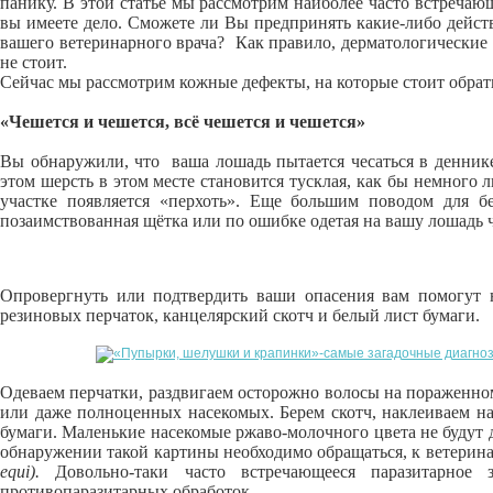
панику. В этой статье мы рассмотрим наиболее часто встречаю
вы имеете дело. Сможете ли Вы предпринять какие-либо дейст
вашего ветеринарного врача? Как правило, дерматологические
не стоит.
Сейчас мы рассмотрим кожные дефекты, на которые стоит обрат
«Чешется и чешется, всё чешется и чешется»
Вы обнаружили, что ваша лошадь пытается чесаться в деннике
этом шерсть в этом месте становится тусклая, как бы немного
участке появляется «перхоть». Еще большим поводом для б
позаимствованная щётка или по ошибке одетая на вашу лошадь 
Опровергнуть или подтвердить ваши опасения вам помогут 
резиновых перчаток, канцелярский скотч и белый лист бумаги.
Одеваем перчатки, раздвигаем осторожно волосы на пораженном
или даже полноценных насекомых. Берем скотч, наклеиваем на
бумаги. Маленькие насекомые ржаво-молочного цвета не будут д
обнаружении такой картины необходимо обращаться, к ветерина
equi).
Довольно-таки часто встречающееся паразитарное 
противопаразитарных обработок.