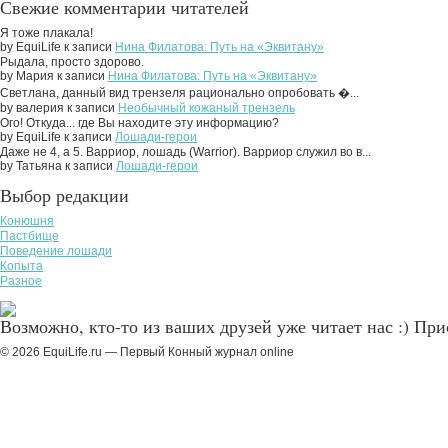
Свежие комментарии читателей
Я тоже плакала!
by EquiLife к записи
Нина Филатова: Путь на «Эквитану»
Рыдала, просто здорово.
by Мария к записи
Нина Филатова: Путь на «Эквитану»
Светлана, данный вид трензеля рационально опробовать �...
by валерия к записи
Необычный кожаный трензель
Ого! Откуда... где Вы находите эту информацию?
by EquiLife к записи
Лошади-герои
Даже не 4, а 5. Варриор, лошадь (Warrior). Варриор служил во в...
by Татьяна к записи
Лошади-герои
Выбор редакции
Конюшня
Пастбище
Поведение лошади
Копыта
Разное
Возможно, кто-то из ваших друзей уже читает нас :) Пр
© 2026 EquiLife.ru — Первый Конный журнал online