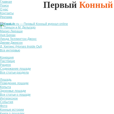
Первый
Конный
Главная
Поиск
О нас
Контакты
Реклама
Интервью
Ф. Пиньон и М. Дельгадо
Марио Люраши
Аня Беран
Линда Теллингтон-Джонс
Джеми Джексон
Д. Хиггинс (Horses Inside Out)
Все интервью
Конюшня
Пастбище
Рацион
Содержание лошади
Все статьи раздела
Лошадь
Поведение лошади
Копыта
Здоровье лошади
Все статьи о лошади
Интересное
События
Фото
Конные истории
Книги о лошадях