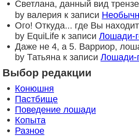
Светлана, данный вид трензе
by валерия к записи
Необычн
Ого! Откуда... где Вы наход
by EquiLife к записи
Лошади-г
Даже не 4, а 5. Варриор, лоша
by Татьяна к записи
Лошади-
Выбор редакции
Конюшня
Пастбище
Поведение лошади
Копыта
Разное