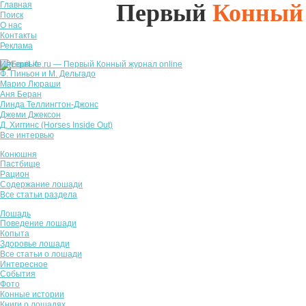
Первый
Конный
Главная
Поиск
О нас
Контакты
Реклама
Интервью
Ф. Пиньон и М. Дельгадо
Марио Люраши
Аня Беран
Линда Теллингтон-Джонс
Джеми Джексон
Д. Хиггинс (Horses Inside Out)
Все интервью
Конюшня
Пастбище
Рацион
Содержание лошади
Все статьи раздела
Лошадь
Поведение лошади
Копыта
Здоровье лошади
Все статьи о лошади
Интересное
События
Фото
Конные истории
Книги о лошадях