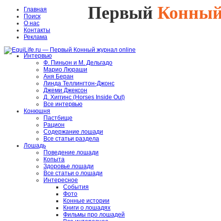
Первый
Конны
Главная
Поиск
О нас
Контакты
Реклама
Интервью
Ф. Пиньон и М. Дельгадо
Марио Люраши
Аня Беран
Линда Теллингтон-Джонс
Джеми Джексон
Д. Хиггинс (Horses Inside Out)
Все интервью
Конюшня
Пастбище
Рацион
Содержание лошади
Все статьи раздела
Лошадь
Поведение лошади
Копыта
Здоровье лошади
Все статьи о лошади
Интересное
События
Фото
Конные истории
Книги о лошадях
Фильмы про лошадей