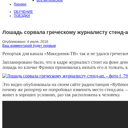
Все интересное
Тренинг
ОБУЧЕНИЕ
ПОЕЗДКИ
Лошадь сорвала греческому журналисту стенд-а
Опубликовано:
4 июля, 2016
Ваш комментарий будет первым
Репортаж для канала «Македония-ТВ» так и не удался греческо
Запланировано было, что в кадре журналист стоит на фоне денни
лошадь по кличке Фрэнки принималась нюхать его и толкать, кл
Это видео опубликовала на своем сайте радиостанция
«Rythmo
почему же репортер не попробовал изменить место стенд-апа —
живет в хороших условиях, раз так расположена к человеку.