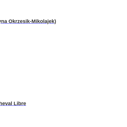
a Okrzesik-Mikolajek)
eval Libre