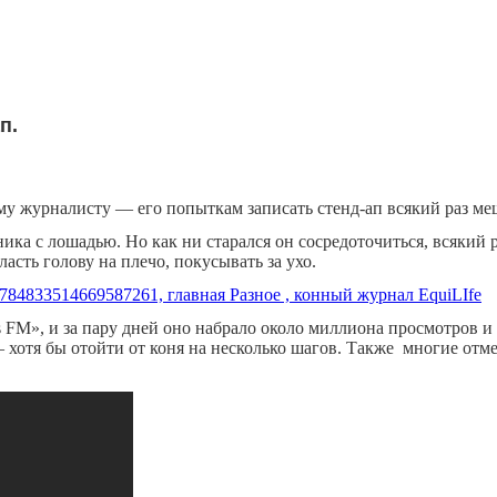
п.
му журналисту — его попыткам записать стенд-ап всякий раз ме
ка с лошадью. Но как ни старался он сосредоточиться, всякий ра
асть голову на плечо, покусывать за ухо.
s FM»
, и за пару дней оно набрало около миллиона просмотров 
 хотя бы отойти от коня на несколько шагов. Также многие отм