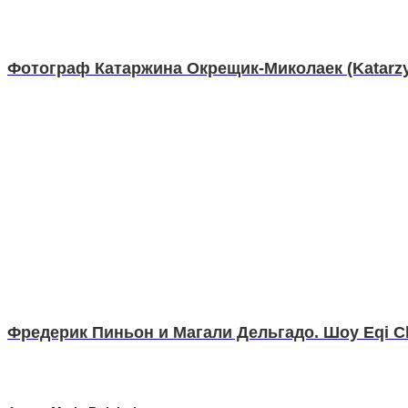
Фотограф Катаржина Окрещик-Миколаек (Katarzyn
Фредерик Пиньон и Магали Дельгадо. Шоу Eqi Ch