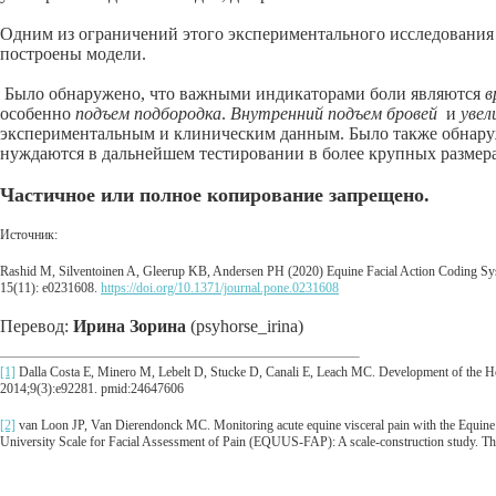
Одним из ограничений этого экспериментального исследования 
построены модели.
Было обнаружено, что важными индикаторами боли являются
в
особенно
подъем подбородка
.
Внутренний подъем бровей
и
увел
экспериментальным и клиническим данным. Было также обнаруж
нуждаются в дальнейшем тестировании в более крупных размер
Частичное или полное копирование запрещено.
Источник:
Rashid M, Silventoinen A, Gleerup KB, Andersen PH (2020) Equine Facial Action Coding Syste
15(11): e0231608.
https://doi.org/10.1371/journal.pone.0231608
Перевод:
Ирина Зорина
(psyhorse_irina)
[1]
Dalla Costa E, Minero M, Lebelt D, Stucke D, Canali E, Leach MC. Development of the Hor
2014;9(3):e92281. pmid:24647606
[2]
van Loon JP, Van Dierendonck MC. Monitoring acute equine visceral pain with the Equi
University Scale for Facial Assessment of Pain (EQUUS-FAP): A scale-construction study. T