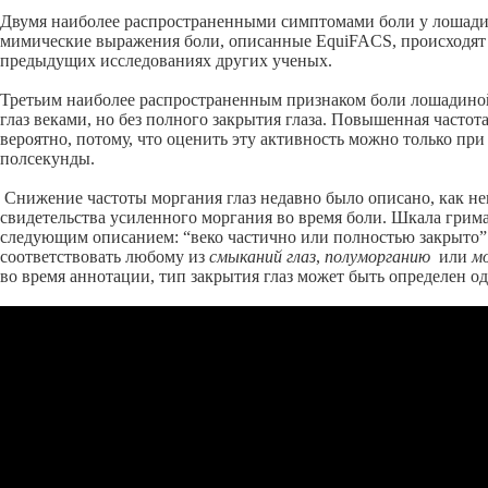
Двумя наиболее распространенными симптомами боли у лошад
мимические выражения боли, описанные EquiFACS, происходят 
предыдущих исследованиях других ученых.
Третьим наиболее распространенным признаком боли лошадин
глаз веками, но без полного закрытия глаза. Повышенная частот
вероятно, потому, что оценить эту активность можно только пр
полсекунды.
Снижение частоты моргания глаз недавно было описано, как не
свидетельства усиленного моргания во время боли. Шкала гри
следующим описанием: “веко частично или полностью закрыто”.
соответствовать любому из
смыканий глаз
,
полуморганию
или
м
во время аннотации, тип закрытия глаз может быть определен о