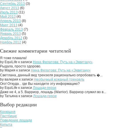
Сентябрь 2013
(3)
Август 2013
(6)
Июль 2013
(11)
Май 2013
(4)
Апрель 2013
(8)
Март 2013
(4)
Февраль 2013
(7)
Январь 2013
(5)
Декабрь 2012
(3)
Ноябрь 2012
(4)
Свежие комментарии читателей
Я тоже плакала!
by EquiLife к записи
Нина Филатова: Путь на «Эквитану»
Рыдала, просто здорово.
by Мария к записи
Нина Филатова: Путь на «Эквитану»
Светлана, данный вид трензеля рационально опробовать �...
by валерия к записи
Необычный кожаный трензель
Ого! Откуда... где Вы находите эту информацию?
by EquiLife к записи
Лошади-герои
Даже не 4, а 5. Варриор, лошадь (Warrior). Варриор служил во в...
by Татьяна к записи
Лошади-герои
Выбор редакции
Конюшня
Пастбище
Поведение лошади
Копыта