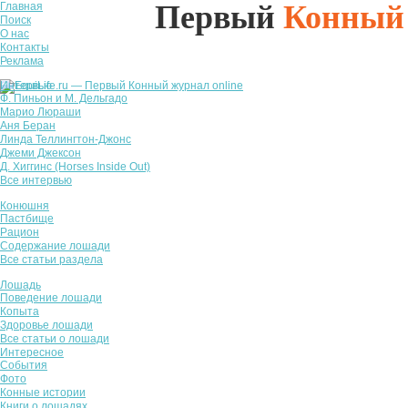
Первый
Конный
Главная
Поиск
О нас
Контакты
Реклама
Интервью
Ф. Пиньон и М. Дельгадо
Марио Люраши
Аня Беран
Линда Теллингтон-Джонс
Джеми Джексон
Д. Хиггинс (Horses Inside Out)
Все интервью
Конюшня
Пастбище
Рацион
Содержание лошади
Все статьи раздела
Лошадь
Поведение лошади
Копыта
Здоровье лошади
Все статьи о лошади
Интересное
События
Фото
Конные истории
Книги о лошадях