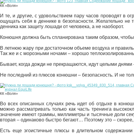
КК «Воля»
И те, и другие, с удовольствием пару часов проводят в о
ощущать себя в деннике в безопасности. Желательно не т
денника как защиту лошади от человека, а не наоборот.
Конюшня должна быть спланирована таким образом, чтобы 
В летнюю жару при достаточном объеме воздуха и правиль
Так же и с морозными ночами – хорошо теплоизолированны
Бывает, когда дожди не прекращаются, идут целыми днями 
Не последний из плюсов конюшни – безопасность. И не тол
КК «Воля»
Во всех описанных случаях речь идет об отдыхе в конюш
можно рассматривать только как часть тренинга высокок
значение имеют граммы, миллиметры и тысячные доли секун
вторая – одинаково быстро бегают… Поэтому это – скорее, 
Есть еще эгоистичные плюсы в длительном содержании л