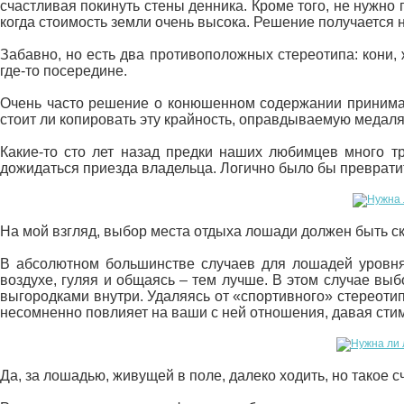
счастливая покинуть стены денника. Кроме того, не нужн
когда стоимость земли очень высока. Решение получается
Забавно, но есть два противоположных стереотипа: кони, 
где-то посередине.
Очень часто решение о конюшенном содержании принимаетс
стоит ли копировать эту крайность, оправдываемую медаля
Какие-то сто лет назад предки наших любимцев много т
дожидаться приезда владельца. Логично было бы преврати
На мой взгляд, выбор места отдыха лошади должен быть с
В абсолютном большинстве случаев для лошадей уровня 
воздухе, гуляя и общаясь – тем лучше. В этом случае вы
выгородками внутри. Удаляясь от «спортивного» стереотип
несомненно повлияет на ваши с ней отношения, давая сти
Да, за лошадью, живущей в поле, далеко ходить, но такое сч