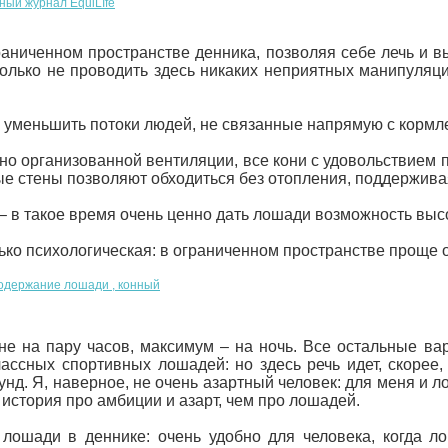
граниченном пространстве денника, позволяя себе лечь и 
олько не проводить здесь никаких неприятных манипуляци
уменьшить потоки людей, не связанные напрямую с кормле
но организованной вентиляции, все кони с удовольствием 
е стены позволяют обходиться без отопления, поддержива
– в такое время очень ценно дать лошади возможность высо
ько психологическая: в ограниченном пространстве проще 
не на пару часов, максимум – на ночь. Все остальные в
лассных спортивных лошадей: но здесь речь идет, скорее
д. Я, наверное, не очень азартный человек: для меня и л
история про амбиции и азарт, чем про лошадей.
ошади в деннике: очень удобно для человека, когда лош