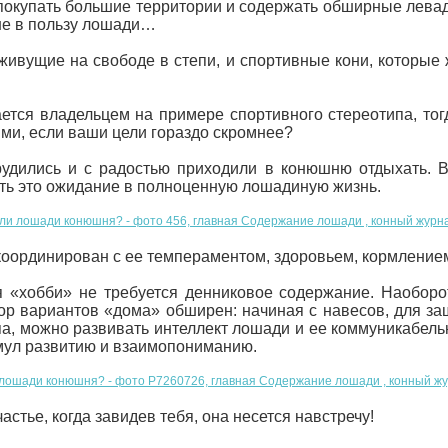
о покупать большие территории и содержать обширные лев
 не в пользу лошади…
живущие на свободе в степи, и спортивные кони, которые 
я владельцем на примере спортивного стереотипа, тогда 
ми, если ваши цели гораздо скромнее?
рудились и с радостью приходили в конюшню отдыхать. 
ть это ожидание в полноценную лошадиную жизнь.
координирован с ее темпераментом, здоровьем, кормлением
«хобби» не требуется денниковое содержание. Наоборот
бор вариантов «дома» обширен: начиная с навесов, для за
а, можно развивать интеллект лошади и ее коммуникабельн
мул развитию и взаимопониманию.
астье, когда завидев тебя, она несется навстречу!