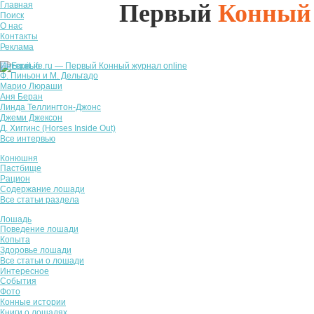
Первый
Конный
Главная
Поиск
О нас
Контакты
Реклама
Интервью
Ф. Пиньон и М. Дельгадо
Марио Люраши
Аня Беран
Линда Теллингтон-Джонс
Джеми Джексон
Д. Хиггинс (Horses Inside Out)
Все интервью
Конюшня
Пастбище
Рацион
Содержание лошади
Все статьи раздела
Лошадь
Поведение лошади
Копыта
Здоровье лошади
Все статьи о лошади
Интересное
События
Фото
Конные истории
Книги о лошадях