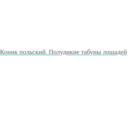
Коник польский. Полудикие табуны лошадей