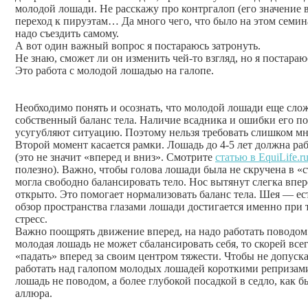
молодой лошади. Не расскажу про контргалоп (его значение 
переход к пируэтам… Да много чего, что было на этом семина
надо съездить самому.
А вот один важный вопрос я постараюсь затронуть.
Не знаю, сможет ли он изменить чей-то взгляд, но я постараю
Это работа с молодой лошадью на галопе.
Необходимо понять и осознать, что молодой лошади еще сло
собственный баланс тела. Наличие всадника и ошибки его по
усугубляют ситуацию. Поэтому нельзя требовать слишком мн
Второй момент касается рамки. Лошадь до 4-5 лет должна раб
(это не значит «вперед и вниз». Смотрите
статью в EquiLife.r
полезно). Важно, чтобы голова лошади была не скручена в «
могла свободно балансировать тело. Нос вытянут слегка впе
открыто. Это помогает нормализовать баланс тела. Шея — е
обзор пространства глазами лошади достигается именно при
стресс.
Важно поощрять движение вперед, на надо работать поводом 
молодая лошадь не может сбалансировать себя, то скорей всег
«падать» вперед за своим центром тяжести. Чтобы не допуск
работать над галопом молодых лошадей короткими репризами 
лошадь не поводом, а более глубокой посадкой в седло, как 
аллюра.