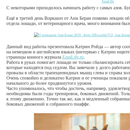
С некоторыми приходилось начинать работу с самых азов. Б
Ещё в третий день Воркшоп от Ани Беран помимо лекции об
отдела лошади, от ветеринарного врача, много внимания было
Данный вид работы презентовала Катрин Ройда — автор соо
на немецком и английском языках (интервью с Катрин ищите
страницы конного журнала
EquiLife.ru
.
Работа в руках помогает лошади не только сбалансировать се
которые находятся под седлом. Вы замечали у долго работаю
провалы в области трапециевидных мышц слева и справа хо
Очень спокойно и деликатно Катрин и ее ученицы показали р
начального до более продвинутого уровня.
Часто упоминалось, что чтобы достичь, например, удовлетво
необходимы были годы тренировок, боковых движений. Толь
к этому движению. Точно так же, как и медленный собранный
боковых движений и собранного пиаффе.