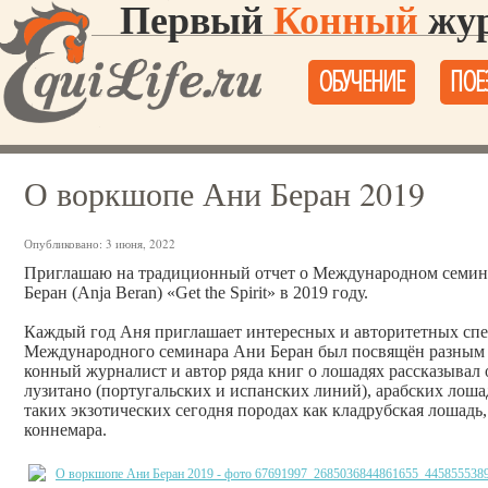
Первый
Конный
жур
ОБУЧЕНИЕ
ПОЕ
О воркшопе Ани Беран 2019
Опубликовано:
3 июня, 2022
Приглашаю на традиционный отчет о Международном семина
Беран (Anja Beran) «Get the Spirit»
в 2019 году.
Каждый год Аня приглашает интересных и авторитетных сп
Международного семинара Ани Беран был посвящён разным
конный журналист и автор ряда книг о лошадях рассказывал 
лузитано (португальских и испанских линий), арабских лоша
таких экзотических сегодня породах как кладрубская лошадь
коннемара.