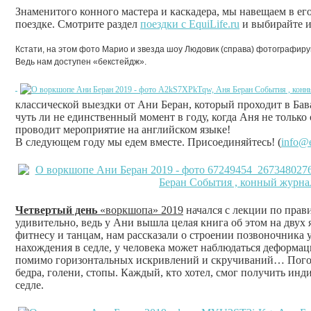
Знаменитого конного мастера и каскадера, мы навещаем в е
поездке. Смотрите раздел
поездки с EquiLife.ru
и выбирайте и
Кстати, на этом фото Марио и звезда шоу Людовик (справа) фотографирую
Ведь нам доступен «бекстейдж».
классической выездки от Ани Беран, который проходит в Бав
чуть ли не единственный момент в году, когда Аня не только
проводит мероприятие на английском языке!
В следующем году мы едем вместе. Присоединяйтесь! (
info@e
Четвертый день
«воркшопа» 2019
начался с лекции по прав
удивительно, ведь у Ани вышла целая книга об этом на двух 
фитнесу и танцам, нам рассказали о строении позвоночника 
нахождения в седле, у человека может наблюдаться деформаци
помимо горизонтальных искривлений и скручиваний… Погов
бедра, голени, стопы. Каждый, кто хотел, смог получить ин
седле.