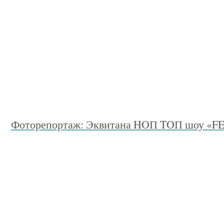
Фоторепортаж: Эквитана HOП TOП шоу «F