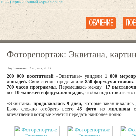
ОБУЧЕНИЕ
ПОЕ
Фоторепортаж: Эквитана, картин
Опубликовано:
3 апреля, 2013
200 000 посетителей
«Эквитаны» увидели
1 800 мероп
лошадей.
Свои стенды представили
850 фирм-участников
.
700 часов программы
. Перемещаясь между
17 выставоч
все
10 манежей и форум-площадок
, чтобы подготовить это
«Эквитана»
продолжалась 9 дней
, которые заканчивались
Было сложно отобрать всего
45 фото
из
миллиона
от
впечатления которые хочется передать наиболее полно.