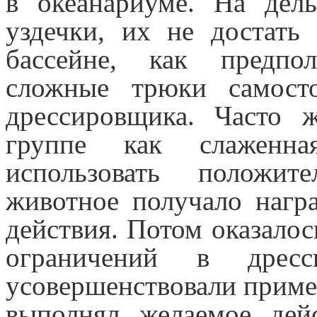
в океанариуме. На дел
уздечки, их не достать
бассейне, как предпо
сложные трюки самост
дрессировщика. Часто 
группе как слаженн
использовать положит
животное получало нагр
действия. Потом оказалос
ограничений в дрес
усовершенствовали приме
выполнял желаемое дейс