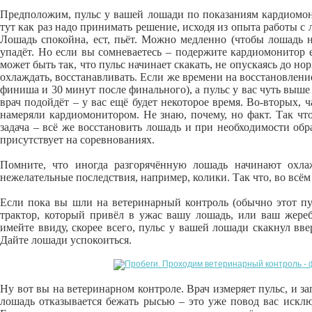
Предположим, пульс у вашей лошади по показаниям кардиомони
тут как раз надо принимать решение, исходя из опыта работы с 
Лошадь спокойна, ест, пьёт. Можно медленно (чтобы лошадь н
упадёт. Но если вы сомневаетесь – подержите кардиомонитор 
может быть так, что пульс начинает скакать, не опускаясь до но
охлаждать, восстанавливать. Если же времени на восстановлени
финиша и 30 минут после финального), а пульс у вас чуть выше
врач подойдёт – у вас ещё будет некоторое время. Во-вторых, 
намеряли кардиомонитором. Не знаю, почему, но факт. Так что
задача – всё же восстановить лошадь и при необходимости об
присутствует на соревнованиях.
Помните, что иногда разгорячённую лошадь начинают охла
нежелательные последствия, например, колики. Так что, во всём
Если пока вы шли на ветеринарный контроль (обычно этот пут
трактор, который привёл в ужас вашу лошадь, или ваш жере
имейте ввиду, скорее всего, пульс у вашей лошади скакнул вве
Дайте лошади успокоиться.
Ну вот вы на ветеринарном контроле. Врач измеряет пульс, и за
лошадь отказывается бежать рысью – это уже повод вас исклю