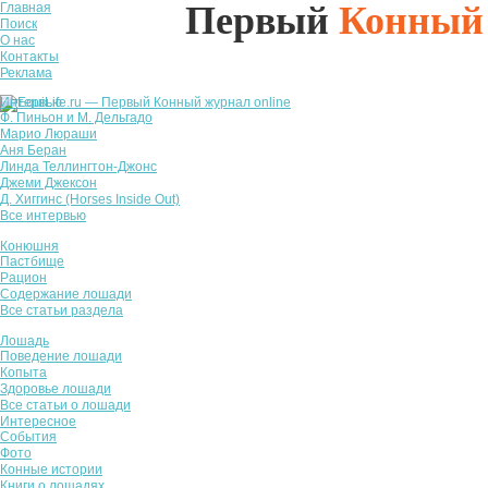
Первый
Конный
Главная
Поиск
О нас
Контакты
Реклама
Интервью
Ф. Пиньон и М. Дельгадо
Марио Люраши
Аня Беран
Линда Теллингтон-Джонс
Джеми Джексон
Д. Хиггинс (Horses Inside Out)
Все интервью
Конюшня
Пастбище
Рацион
Содержание лошади
Все статьи раздела
Лошадь
Поведение лошади
Копыта
Здоровье лошади
Все статьи о лошади
Интересное
События
Фото
Конные истории
Книги о лошадях