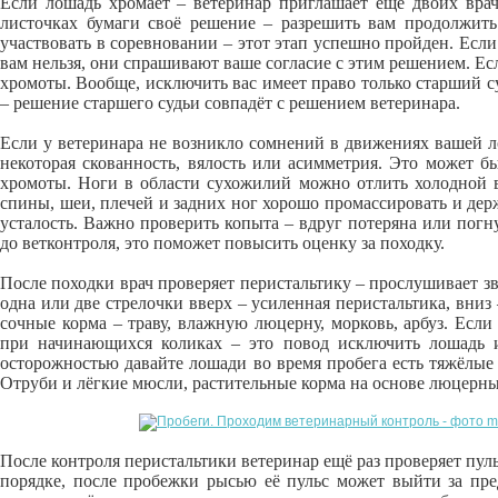
Если лошадь хромает – ветеринар приглашает ещё двоих врач
листочках бумаги своё решение – разрешить вам продолжить
участвовать в соревновании – этот этап успешно пройден. Есл
вам нельзя, они спрашивают ваше согласие с этим решением. Е
хромоты. Вообще, исключить вас имеет право только старший с
– решение старшего судьи совпадёт с решением ветеринара.
Если у ветеринара не возникло сомнений в движениях вашей л
некоторая скованность, вялость или асимметрия. Это может б
хромоты. Ноги в области сухожилий можно отлить холодной 
спины, шеи, плечей и задних ног хорошо промассировать и дер
усталость. Важно проверить копыта – вдруг потеряна или погн
до ветконтроля, это поможет повысить оценку за походку.
После походки врач проверяет перистальтику – прослушивает з
одна или две стрелочки вверх – усиленная перистальтика, вниз 
сочные корма – траву, влажную люцерну, морковь, арбуз. Если
при начинающихся коликах – это повод исключить лошадь 
осторожностью давайте лошади во время пробега есть тяжёлые 
Отруби и лёгкие мюсли, растительные корма на основе люцерны
После контроля перистальтики ветеринар ещё раз проверяет пул
порядке, после пробежки рысью её пульс может выйти за пре