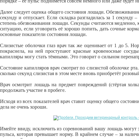
порядке – её пульс поднимется совсем немного или даже будет н
Далее следует оценка общего состояния лошади. Обезвоживание 
секунду и отпускает. Если складка разгладилась за 1 секунду –
степень обезвоживания лошади. Секунды считаются медленно, к
ситуацию, если уговорить её хорошо попить, дать сочные кор
основные показатели состояния лошади.
Слизистые оболочки глаз врач так же оценивает от 1 до 5. Н
покраснела, на ней проступают красные кровеносные сосуды
капилляры могу стать тёмными. Это говорит о сильном перена
Состояние капилляров врач смотрит по слизистой оболочке рта.
сколько секунд слизистая в этом месте вновь приобретёт розовый
Врач осмотрит лошадь на предмет повреждений (стёртая холка
продолжать участие в пробеге.
Исходя из всех показателей врач ставит оценку общего состо
дела не очень хороши.
Имейте ввиду, исключить из соревнований вашу лошадь могут з
пульса, которая превышает норму. В крайнем случае – за налич