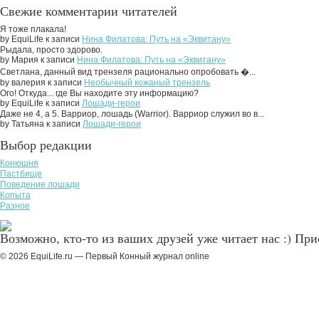
Свежие комментарии читателей
Я тоже плакала!
by EquiLife к записи
Нина Филатова: Путь на «Эквитану»
Рыдала, просто здорово.
by Мария к записи
Нина Филатова: Путь на «Эквитану»
Светлана, данный вид трензеля рационально опробовать �...
by валерия к записи
Необычный кожаный трензель
Ого! Откуда... где Вы находите эту информацию?
by EquiLife к записи
Лошади-герои
Даже не 4, а 5. Варриор, лошадь (Warrior). Варриор служил во в...
by Татьяна к записи
Лошади-герои
Выбор редакции
Конюшня
Пастбище
Поведение лошади
Копыта
Разное
Возможно, кто-то из ваших друзей уже читает нас :) Пр
© 2026 EquiLife.ru — Первый Конный журнал online