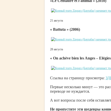
«Le Centaure et l’animal » (2010)
21 августа
« Battuta » (2006)
28 августа
« On achève bien les Anges – Elégies
Ссылка на страницу просмотра:
ЗД
Первые несколько минут — это расс
переводе не нуждается.
А вот вопросы после себя оставля
Не пропустите эти шедевры конно