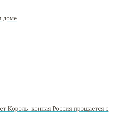
м доме
ует Король: конная Россия прощается с