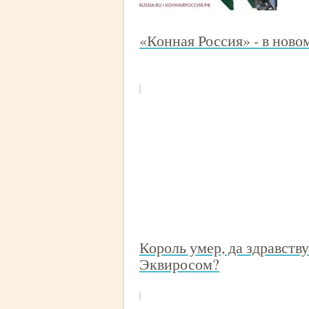
«Конная Россия» - в ново
Король умер, да здравств
Эквиросом?