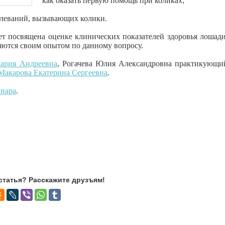
как оказать первую помощь при коликах;
болеваний, вызывающих колики.
ет посвящена оценке клинических показателей здоровья лошади
яются своим опытом по данному вопросу.
ария Андреевна
, Рогачева Юлия Александровна практикующи
Макарова Екатерина Сергеевна
.
инара
.
статья? Расскажите друзъям!