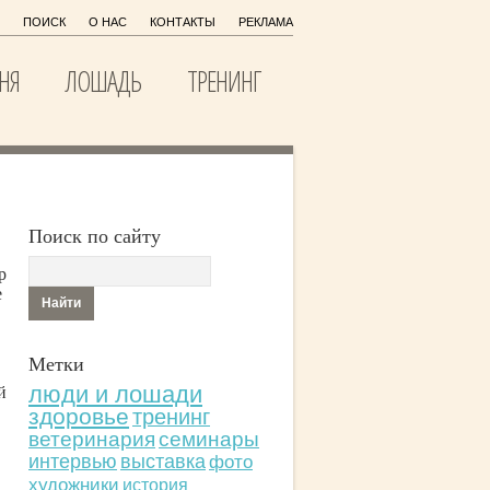
ПОИСК
О НАС
КОНТАКТЫ
РЕКЛАМА
НЯ
ЛОШАДЬ
ТРЕНИНГ
Поиск по сайту
р
е
Метки
люди и лошади
й
здоровье
тренинг
ветеринария
семинары
интервью
выставка
фото
художники
история