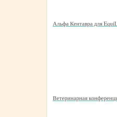
Альфа Кентавра для EquiLi
Ветеринарная конферен