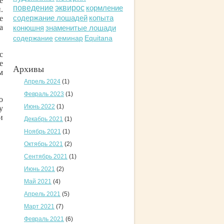
е
поведение
эквирос
кормление
.
содержание лошадей
е
копыта
а
конюшня
знаменитые лошади
содержание
семинар
Equitana
с
е
Архивы
м
Апрель 2024
(1)
Февраль 2023
(1)
о
Июнь 2022
(1)
у
и
Декабрь 2021
(1)
Ноябрь 2021
(1)
Октябрь 2021
(2)
Сентябрь 2021
(1)
Июнь 2021
(2)
Май 2021
(4)
Апрель 2021
(5)
Март 2021
(7)
Февраль 2021
(6)