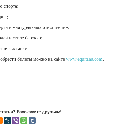
о спорта;
рна;
берти и «натуральных отношений»;
дей в стиле барокко;
ытие выставки.
иобрести билеты можно на сайте
www.equitana.com
.
статья? Расскажите друзъям!