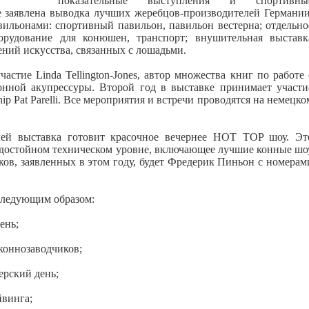
показательные выступления и спортивны
е заявлена выводка лучших жеребцов-производителей Германии
вильонами: спортивный павильон, павильон вестерна; отдельно
орудование для конюшен, транспорт; внушительная выставк
ений искусства, связанных с лошадьми.
стие Linda Tellington-Jones, автор множества книг по работе 
нной акупрессуры. Второй год в выставке принимает участи
ip Pat Parelli. Все мероприятия и встречи проводятся на немецко
лей выставка готовит красочное вечернее HOT TOP шоу. Эт
а достойном техническом уровне, включающее лучшие конные шо
ов, заявленных в этом году, будет Фредерик Пиньон с номерам
следующим образом:
ень;
 коннозаводчиков;
ерский день;
йвинга;