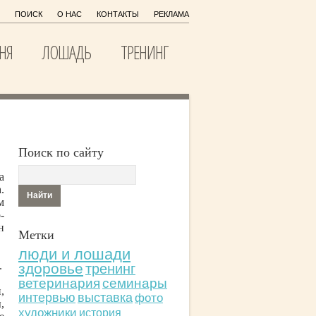
ПОИСК
О НАС
КОНТАКТЫ
РЕКЛАМА
НЯ
ЛОШАДЬ
ТРЕНИНГ
Поиск по сайту
a
.
м
-
н
Метки
люди и лошади
.
здоровье
тренинг
ветеринария
семинары
,
интервью
выставка
фото
,
художники
история