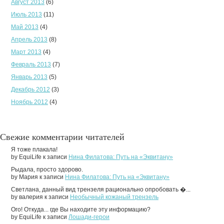
Август 2013
(6)
Июль 2013
(11)
Май 2013
(4)
Апрель 2013
(8)
Март 2013
(4)
Февраль 2013
(7)
Январь 2013
(5)
Декабрь 2012
(3)
Ноябрь 2012
(4)
Свежие комментарии читателей
Я тоже плакала!
by EquiLife к записи
Нина Филатова: Путь на «Эквитану»
Рыдала, просто здорово.
by Мария к записи
Нина Филатова: Путь на «Эквитану»
Светлана, данный вид трензеля рационально опробовать �...
by валерия к записи
Необычный кожаный трензель
Ого! Откуда... где Вы находите эту информацию?
by EquiLife к записи
Лошади-герои