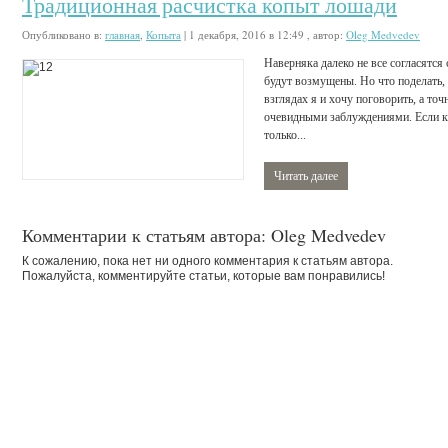
Традиционная расчистка копыт лошади
Опубликовано в:
главная
,
Копыта
|
1 декабря, 2016 в 12:49
, автор:
Oleg Medvedev
Наверняка далеко не все согласятс
будут возмущены. Но что поделать, 
взглядах я и хочу поговорить, а то
очевидными заблуждениями. Если кт
только...
Читать далее
Комментарии к статьям автора: Oleg Medvedev
К сожалению, пока нет ни одного комментария к статьям автора.
Пожалуйста, комментируйте статьи, которые вам понравились!