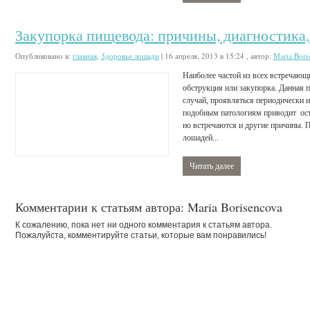
Закупорка пищевода: причины, диагностика,
Опубликовано в:
главная
,
Здоровье лошади
|
16 апреля, 2013 в 15:24
, автор:
Maria Bori
Наиболее частой из всех встречающ
обструкция или закупорка. Данная 
случай, проявляться периодически 
подобным патологиям приводит ост
но встречаются и другие причины. 
лошадей...
Читать далее
Комментарии к статьям автора: Maria Borisencova
К сожалению, пока нет ни одного комментария к статьям автора.
Пожалуйста, комментируйте статьи, которые вам понравились!