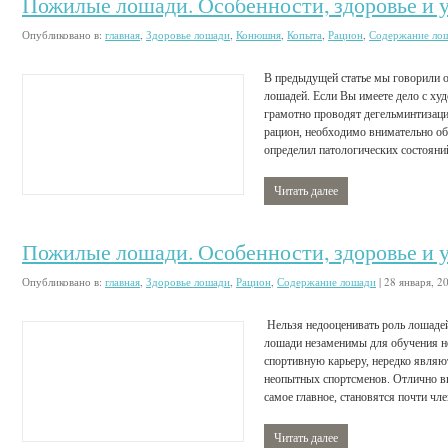
Пожилые лошади. Особенности, здоровье и у
Опубликовано в:
главная
,
Здоровье лошади
,
Конюшня
,
Копыта
,
Рацион
,
Содержание ло
В предыдущей статье мы говорили о
лошадей. Если Вы имеете дело с ху
грамотно проводят дегельминтизац
рацион, необходимо внимательно об
определил патологических состояний
Читать далее
Пожилые лошади. Особенности, здоровье и у
Опубликовано в:
главная
,
Здоровье лошади
,
Рацион
,
Содержание лошади
|
28 января, 2
Нельзя недооценивать роль лошадей
лошади незаменимы для обучения н
спортивную карьеру, нередко явля
неопытных спортсменов. Отлично в
самое главное, становятся почти чл
Читать далее