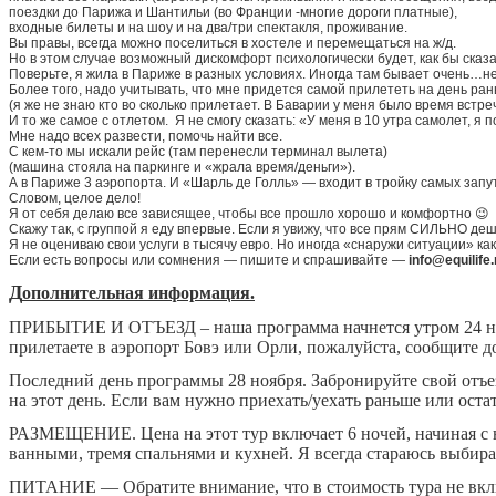
поездки до Парижа и Шантильи (во Франции -многие дороги платные),
входные билеты и на шоу и на два/три спектакля, проживание.
Вы правы, всегда можно поселиться в хостеле и перемещаться на ж/д.
Но в этом случае возможный дискомфорт психологически будет, как бы сказ
Поверьте, я жила в Париже в разных условиях. Иногда там бывает очень…не
Более того, надо учитывать, что мне придется самой прилететь на день ран
(я же не знаю кто во сколько прилетает. В Баварии у меня было время встре
И то же самое с отлетом. Я не смогу сказать: «У меня в 10 утра самолет, я п
Мне надо всех развести, помочь найти все.
С кем-то мы искали рейс (там перенесли терминал вылета)
(машина стояла на паркинге и «жрала время/деньги»).
А в Париже 3 аэропорта. И «Шарль де Голль» — входит в тройку самых запу
Словом, целое дело!
Я от себя делаю все зависящее, чтобы все прошло хорошо и комфортно 😉
Скажу так, с группой я еду впервые. Если я увижу, что все прям СИЛЬНО деш
Я не оцениваю свои услуги в тысячу евро. Но иногда «снаружи ситуации» ка
Если есть вопросы или сомнения — пишите и спрашивайте —
info@equilife.
Д
ополнительная информация.
ПРИБЫТИЕ И ОТЪЕЗД – наша программа начнется утром 24 ноябр
прилетаете в аэропорт Бовэ или Орли, пожалуйста, сообщите 
Последний день программы 28 ноября. Забронируйте свой отъез
на этот день. Если вам нужно приехать/уехать раньше или ост
РАЗМЕЩЕНИЕ. Цена на этот тур включает 6 ночей, начиная с но
ванными, тремя спальнями и кухней. Я всегда стараюсь выбир
ПИТАНИЕ — Обратите внимание, что в стоимость тура не вклю