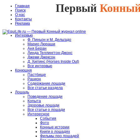
Первый
Конны
Главная
Поиск
О нас
Контакты
Реклама
Интервью
Ф. Пиньон и М. Дельгадо
Марио Люраши
Аня Беран
Линда Теллингтон-Джонс
Джеми Джексон
Д. Хиггинс (Horses Inside Out)
Все интервью
Конюшня
Пастбище
Рацион
Содержание лошади
Все статьи раздела
Лошадь
Поведение лошади
Копыта
Здоровье лошади
Все статьи о лошади
Интересное
События
Фото
Конные истории
Книги о лошадях
Фильмы про лошадей