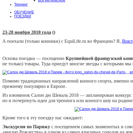
Все интересное
Тренинг
ОБУЧЕНИЕ
ПОЕЗДКИ
23-28 ноября
2018 года
(
)
А поехали (только конники) с EquiLife.ru во Францию? Я,
Викт
Основа поездки — посещение
Крупнейшей французской конн
не только) товары. Туда приедут многие звезды с которыми мы
Помимо традиционных направлений конного спорта, именно 
прежнему популярно в Европе.
Из изюминок Салон дю Шеваль 2018 — запланирован конкурс на
но и почерпнуть идеи для тренинга или конного шоу на родине
Кроме того в эту поездку нас ожидают:
Экскурсия по Парижу
с посещением самых знаменитых и совсе
«магию Рождества» в одном из самых красивых городов на зем