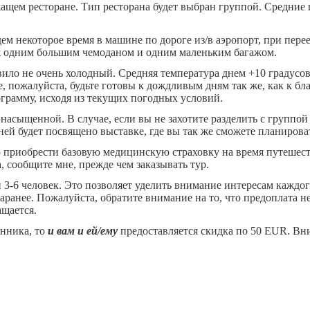
жащем ресторане. Тип ресторана будет выбран группой. Средние
екоторое время в машине по дороге из/в аэропорт, при переез
аж одним большим чемоданом и одним маленьким багажом.
ло не очень холодный. Средняя температура днем +10 градусов
 пожалуйста, будьте готовы к дождливым дням так же, как к бл
ограмму, исходя из текущих погодных условий.
енной. В случае, если вы не захотите разделить с группой ка
й будет посвящено выставке, где вы так же сможете планироват
сти базовую медицинскую страховку на время путешествий. 
, сообщите мне, прежде чем заказывать тур.
человек. Это позволяет уделить внимание интересам каждого 
ранее. Пожалуйста, обратите внимание на то, что предоплата не
ащается.
онника, то
и вам и ей/ему
предоставляется скидка по 50 EUR. Вни