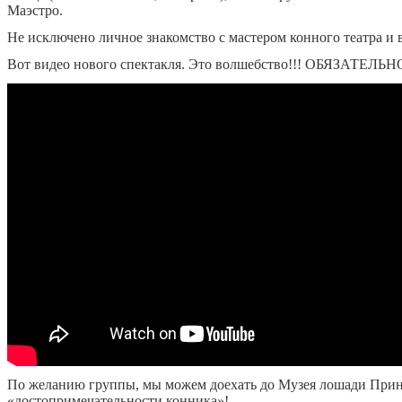
Маэстро.
Не исключено личное знакомство с мастером конного театра и 
Вот видео нового спектакля. Это волшебство!!! ОБЯЗАТЕЛЬНО
По желанию группы, мы можем доехать до Музея лошади Прин
«достопримечательности конника»!