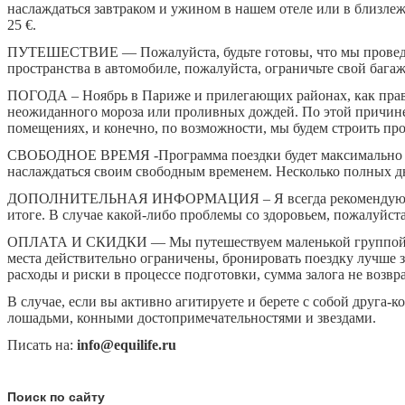
наслаждаться завтраком и ужином в нашем отеле или в близле
25 €.
ПУТЕШЕСТВИЕ — Пожалуйста, будьте готовы, что мы проведем н
пространства в автомобиле, пожалуйста, ограничьте свой баг
ПОГОДА – Ноябрь в Париже и прилегающих районах, как прави
неожиданного мороза или проливных дождей. По этой причине,
помещениях, и конечно, по возможности, мы будем строить пр
СВОБОДНОЕ ВРЕМЯ -Программа поездки будет максимально насыщ
наслаждаться своим свободным временем. Несколько полных дне
ДОПОЛНИТЕЛЬНАЯ ИНФОРМАЦИЯ – Я всегда рекомендую приобре
итоге. В случае какой-либо проблемы со здоровьем, пожалуйста
ОПЛАТА И СКИДКИ — Мы путешествуем маленькой группой 3-6 
места действительно ограничены, бронировать поездку лучше за
расходы и риски в процессе подготовки, сумма залога не возвр
В случае, если вы активно агитируете и берете с собой друга-к
лошадьми, конными достопримечательностями и звездами.
Писать на:
info@equilife.ru
Поиск по сайту