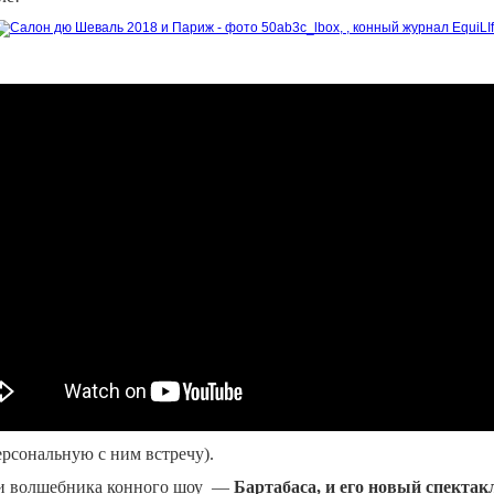
рсональную с ним встречу).
вами волшебника конного шоу —
Бартабаса, и его новый спектак