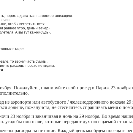
ать, перекладываться на мою организацию.
 очень.
ьше, чтобы встретить всех.
чи раннее утро, день и вечер)
олетела. А вы тут как-нибудь».
танных в мире.
евле, то верну часть суммы.
кие-то расходы просто не видны.
ru
я. Пожалуйста, планируйте свой приезд в Париж 23 ноября пос
дополнительно.
д из аэропорта или автобусного / железнодорожного вокзала 29 
аться дольше, пожалуйста, не стесняйтесь спрашивать меня о по
чи 23 ноября и заканчивая в ночь на 29 ноября. Во время наше
ать усадьбы или шале, которые передают дух посещаемой страны.
чены расходы на питание. Каждый день мы будем посещать рест