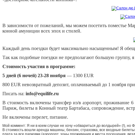
В зависимости от пожеланий, мы можем посетить поместье Мар
конной амуниции всех эпох и стилей.
Каждый день поездки будет максимально насыщенным! Я обещ
Так как подобные поездки не предполагают большую группу, я
Стоимость участия в программе:
5 дней (6 ночей) 23-28 ноября
— 1300 EUR
800 EUR невозвратный депозит, оплачиваемый до 1 ноября при
Писать на:
info@equilife.ru
В стоимость включены трансфер из/в аэропорт, проживание 6
Париж, билеты в Конный театр Бартабаса, сопровождение, встр
Не включены перелет, питание.
Мой коммент: Я ни в коем случае не хочу «обвариться до волдырей» (!), но 
В стоимость вошли аренда машины, бензин, страховка, все входные билеты 
плата за все парковки (аэропорт, зоны проживания и места посещения, везд