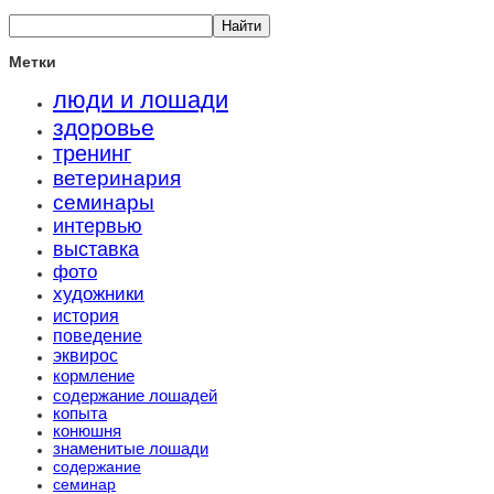
Метки
люди и лошади
здоровье
тренинг
ветеринария
семинары
интервью
выставка
фото
художники
история
поведение
эквирос
кормление
содержание лошадей
копыта
конюшня
знаменитые лошади
содержание
семинар